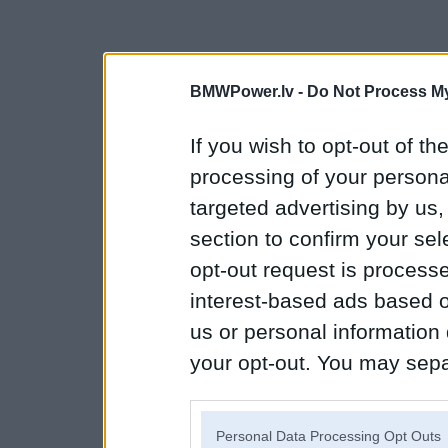
BMWPower.lv -
Do Not Process My
If you wish to opt-out of the
processing of your personal
targeted advertising by us
section to confirm your sel
opt-out request is proces
interest-based ads based o
us or personal information d
your opt-out. You may separ
disclosure of your personal
IAB’s list of downstream pa
Personal Data Processing Opt Outs