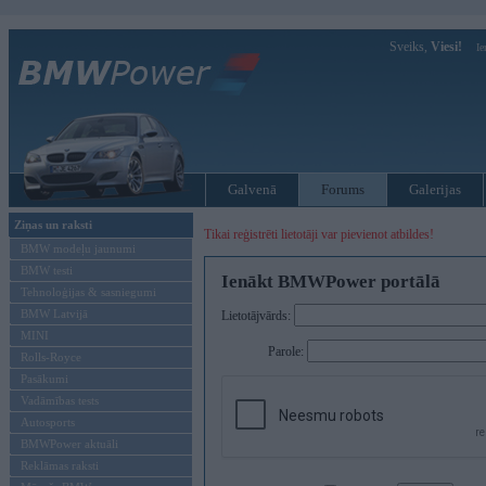
Sveiks,
Viesi!
Ie
Galvenā
Forums
Galerijas
Ziņas un raksti
Tikai reģistrēti lietotāji var pievienot atbildes!
BMW modeļu jaunumi
BMW testi
Ienākt BMWPower portālā
Tehnoloģijas & sasniegumi
BMW Latvijā
Lietotājvārds:
MINI
Parole:
Rolls-Royce
Pasākumi
Vadāmības tests
Autosports
BMWPower aktuāli
Reklāmas raksti