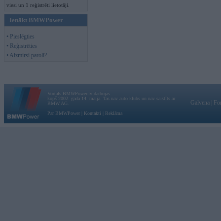
viesi un 1 reģistrēti lietotāji.
Ienākt BMWPower
• Pieslēgties
• Reģistrēties
• Aizmirsi paroli?
Vortāls BMWPower.lv darbojas
kopš 2002. gada 14. maija. Tas nav auto klubs un nav saistīts ar
Galvena
|
Fo
BMW AG.
Par BMWPower
|
Kontakti
|
Reklāma