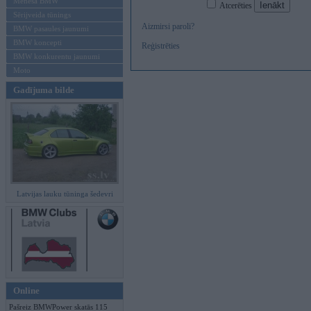
Mēneša BMW
Atcerēties
Sērijveida tūnings
Aizmirsi paroli?
BMW pasaules jaunumi
BMW koncepti
Reģistrēties
BMW konkurentu jaunumi
Moto
Gadījuma bilde
Latvijas lauku tūninga šedevri
Online
Pašreiz BMWPower skatās 115