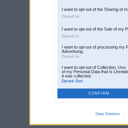
also be disclosed by us to 
I want to opt-out of the Sharing of 
Downstream Participants
th
Opted In
third parties.
I want to opt-out of the Sale of my 
Opted In
I want to opt-out of processing my 
Advertising.
Opted In
I want to opt-out of Collection, Use
of my Personal Data that Is Unrelat
it was collected.
Opted Out
CONFIRM
Data Deletion