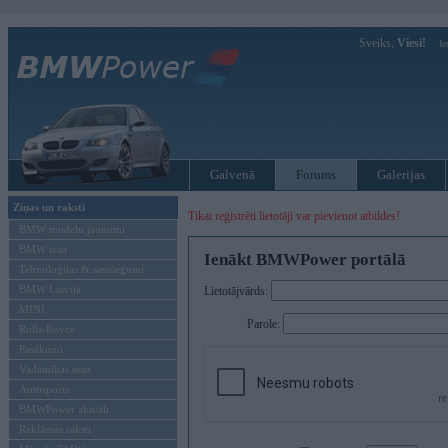
Sveiks,
Viesi!
Ie
Galvenā
Forums
Galerijas
Ziņas un raksti
Tikai reģistrēti lietotāji var pievienot atbildes!
BMW modeļu jaunumi
BMW testi
Ienākt BMWPower portālā
Tehnoloģijas & sasniegumi
BMW Latvijā
Lietotājvārds:
MINI
Parole:
Rolls-Royce
Pasākumi
Vadāmības tests
Autosports
BMWPower aktuāli
Reklāmas raksti