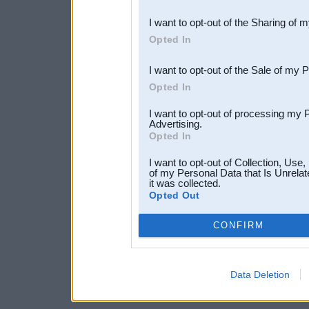
also be disclosed by us to 
I want to opt-out of the Sharing of 
Downstream Participants
th
Opted In
third parties.
I want to opt-out of the Sale of my 
Opted In
I want to opt-out of processing my 
Advertising.
Opted In
I want to opt-out of Collection, Use
of my Personal Data that Is Unrelat
it was collected.
Opted Out
CONFIRM
Data Deletion