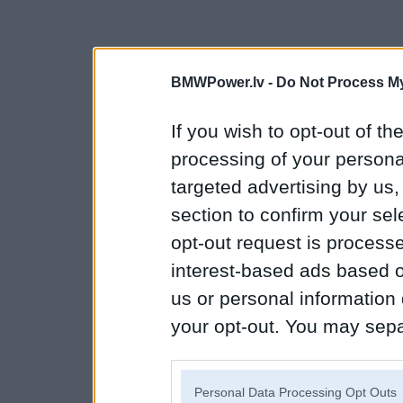
BMWPower.lv -
Do Not Process My
If you wish to opt-out of the
processing of your personal
targeted advertising by us
section to confirm your sel
opt-out request is proces
interest-based ads based o
us or personal information d
your opt-out. You may separ
disclosure of your personal
IAB’s list of downstream pa
Personal Data Processing Opt Outs