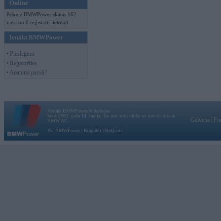
Online
Pašreiz BMWPower skatās 162
viesi un 0 reģistrēti lietotāji.
Ienākt BMWPower
• Pieslēgties
• Reģistrēties
• Aizmirsi paroli?
Vortāls BMWPower.lv darbojas
kopš 2002. gada 14. maija. Tas nav auto klubs un nav saistīts ar
Galvena
|
Fo
BMW AG.
Par BMWPower
|
Kontakti
|
Reklāma