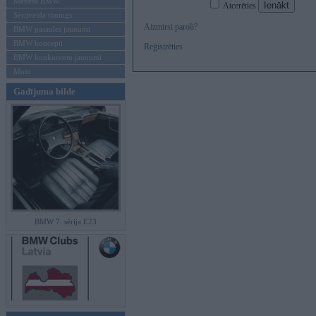
Mēneša BMW
Atcerēties
Sērijveida tūnings
Aizmirsi paroli?
BMW pasaules jaunumi
BMW koncepti
Reģistrēties
BMW konkurentu jaunumi
Moto
Gadījuma bilde
BMW 7. sērija E23