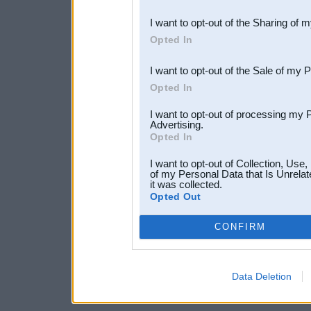
also be disclosed by us to 
I want to opt-out of the Sharing of 
Downstream Participants
th
Opted In
third parties.
I want to opt-out of the Sale of my 
Opted In
I want to opt-out of processing my 
Advertising.
Opted In
I want to opt-out of Collection, Use
of my Personal Data that Is Unrelat
it was collected.
Opted Out
CONFIRM
Data Deletion