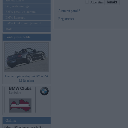
Mēneša BMW
Atcerēties
Sērijveida tūnings
Aizmirsi paroli?
BMW pasaules jaunumi
BMW koncepti
Reģistrēties
BMW konkurentu jaunumi
Moto
Gadījuma bilde
Hamann pārveidojumi BMW Z4
M Roadster
Online
Pašreiz BMWPower skatās 358