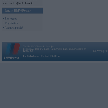
viesi un 1 reģistrēti lietotāji.
Ienākt BMWPower
• Pieslēgties
• Reģistrēties
• Aizmirsi paroli?
Vortāls BMWPower.lv darbojas
kopš 2002. gada 14. maija. Tas nav auto klubs un nav saistīts ar
Galvena
|
Fo
BMW AG.
Par BMWPower
|
Kontakti
|
Reklāma