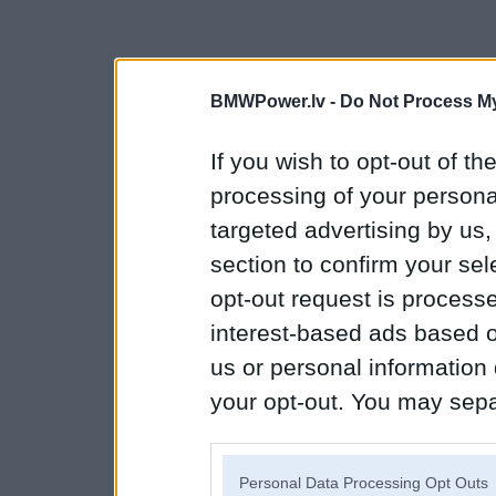
BMWPower.lv -
Do Not Process My
If you wish to opt-out of the
processing of your personal
targeted advertising by us
section to confirm your sel
opt-out request is proces
interest-based ads based o
us or personal information d
your opt-out. You may separ
disclosure of your personal
IAB’s list of downstream pa
Personal Data Processing Opt Outs