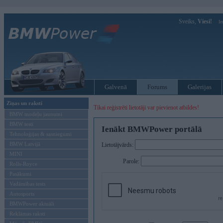
Sveiks,
Viesi!
Ie
Galvenā
Forums
Galerijas
Ziņas un raksti
Tikai reģistrēti lietotāji var pievienot atbildes!
BMW modeļu jaunumi
BMW testi
Ienākt BMWPower portālā
Tehnoloģijas & sasniegumi
BMW Latvijā
Lietotājvārds:
MINI
Parole:
Rolls-Royce
Pasākumi
Vadāmības tests
Autosports
BMWPower aktuāli
Reklāmas raksti