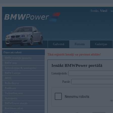
Sveiks,
Viesi!
Ie
Galvenā
Forums
Galerijas
Ziņas un raksti
Tikai reģistrēti lietotāji var pievienot atbildes!
BMW modeļu jaunumi
BMW testi
Ienākt BMWPower portālā
Tehnoloģijas & sasniegumi
BMW Latvijā
Lietotājvārds:
MINI
Parole:
Rolls-Royce
Pasākumi
Vadāmības tests
Autosports
BMWPower aktuāli
Reklāmas raksti