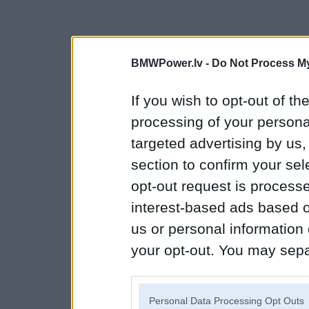
BMWPower.lv -
Do Not Process My
If you wish to opt-out of the
processing of your personal
targeted advertising by us
section to confirm your sel
opt-out request is proces
interest-based ads based o
us or personal information d
your opt-out. You may separ
disclosure of your personal
IAB’s list of downstream pa
Personal Data Processing Opt Outs