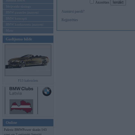
Mēneša BMW
Atcerēties
Sērijveida tūnings
Aizmirsi paroli?
BMW pasaules jaunumi
BMW koncepti
Reģistrēties
BMW konkurentu jaunumi
Moto
Gadījuma bilde
F13 kabriolets
Online
Pašreiz BMWPower skatās 143
viesi un 2 reģistrēti lietotāji.