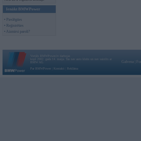
Ienākt BMWPower
• Pieslēgties
• Reģistrēties
• Aizmirsi paroli?
Vortāls BMWPower.lv darbojas
kopš 2002. gada 14. maija. Tas nav auto klubs un nav saistīts ar
Galvena
|
Fo
BMW AG.
Par BMWPower
|
Kontakti
|
Reklāma