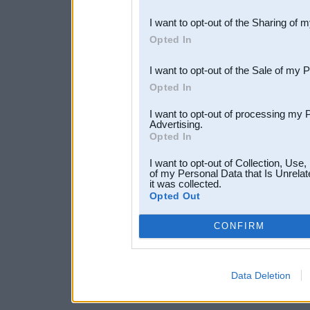
also be disclosed by us to 
I want to opt-out of the Sharing of 
Downstream Participants
th
Opted In
third parties.
I want to opt-out of the Sale of my 
Opted In
I want to opt-out of processing my 
Advertising.
Opted In
I want to opt-out of Collection, Use
of my Personal Data that Is Unrelat
it was collected.
Opted Out
CONFIRM
Data Deletion