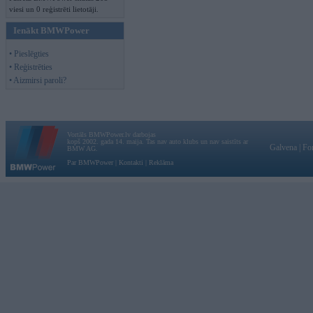
viesi un 0 reģistrēti lietotāji.
Ienākt BMWPower
• Pieslēgties
• Reģistrēties
• Aizmirsi paroli?
Vortāls BMWPower.lv darbojas
kopš 2002. gada 14. maija. Tas nav auto klubs un nav saistīts ar
Galvena
|
Fo
BMW AG.
Par BMWPower
|
Kontakti
|
Reklāma