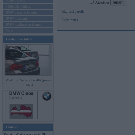
Mēneša BMW
Atcerēties
Sērijveida tūnings
Aizmirsi paroli?
BMW pasaules jaunumi
BMW koncepti
Reģistrēties
BMW konkurentu jaunumi
Moto
Gadījuma bilde
BMW E90 Sedans Facelift (preses
bildes)
Online
Pašreiz BMWPower skatās 205