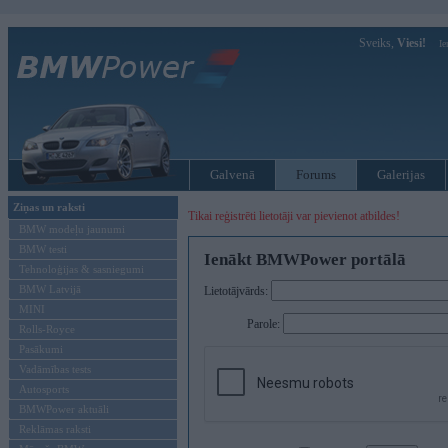
Sveiks,
Viesi!
Ie
Galvenā
Forums
Galerijas
Ziņas un raksti
Tikai reģistrēti lietotāji var pievienot atbildes!
BMW modeļu jaunumi
BMW testi
Ienākt BMWPower portālā
Tehnoloģijas & sasniegumi
BMW Latvijā
Lietotājvārds:
MINI
Parole:
Rolls-Royce
Pasākumi
Vadāmības tests
Autosports
BMWPower aktuāli
Reklāmas raksti