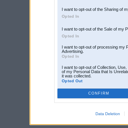
also be disclosed by us to 
I want to opt-out of the Sharing of 
Downstream Participants
th
Opted In
third parties.
I want to opt-out of the Sale of my 
Opted In
I want to opt-out of processing my 
Advertising.
Opted In
I want to opt-out of Collection, Use
of my Personal Data that Is Unrelat
it was collected.
Opted Out
CONFIRM
Data Deletion