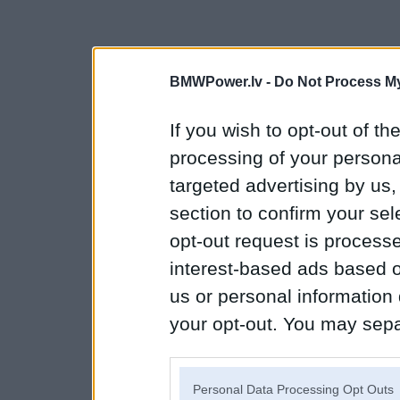
BMWPower.lv -
Do Not Process My
If you wish to opt-out of the
processing of your personal
targeted advertising by us
section to confirm your sel
opt-out request is proces
interest-based ads based o
us or personal information d
your opt-out. You may separ
disclosure of your personal
IAB’s list of downstream pa
Personal Data Processing Opt Outs