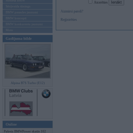
Mēneša BMW
Atcerēties
Sērijveida tūnings
Aizmirsi paroli?
BMW pasaules jaunumi
BMW koncepti
Reģistrēties
BMW konkurentu jaunumi
Moto
Gadījuma bilde
Alpina B7S Turbo (E12)
Online
Pašreiz BMWPower skatās 102