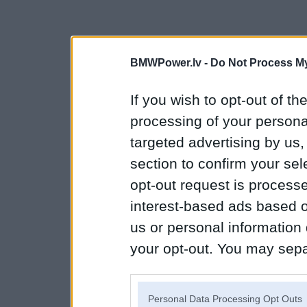
BMWPower.lv -
Do Not Process My
If you wish to opt-out of the
processing of your personal
targeted advertising by us
section to confirm your sel
opt-out request is proces
interest-based ads based o
us or personal information d
your opt-out. You may separ
disclosure of your personal
IAB’s list of downstream pa
Personal Data Processing Opt Outs