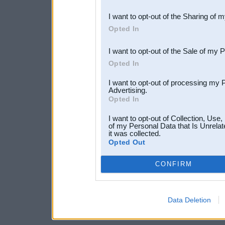
also be disclosed by us to 
I want to opt-out of the Sharing of 
Downstream Participants
th
Opted In
third parties.
I want to opt-out of the Sale of my 
Opted In
I want to opt-out of processing my 
Advertising.
Opted In
I want to opt-out of Collection, Use
of my Personal Data that Is Unrelat
it was collected.
Opted Out
CONFIRM
Data Deletion