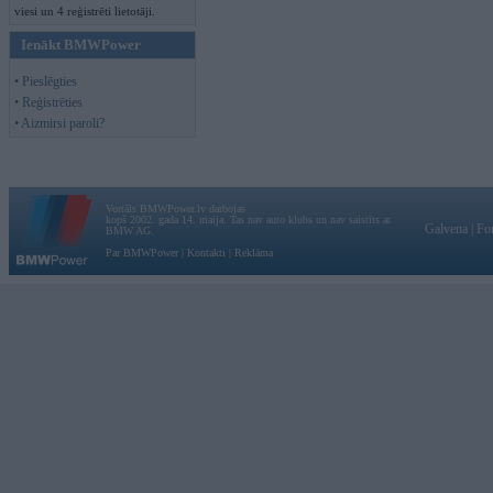
viesi un 4 reģistrēti lietotāji.
Ienākt BMWPower
• Pieslēgties
• Reģistrēties
• Aizmirsi paroli?
Vortāls BMWPower.lv darbojas
kopš 2002. gada 14. maija. Tas nav auto klubs un nav saistīts ar
Galvena
|
Fo
BMW AG.
Par BMWPower
|
Kontakti
|
Reklāma