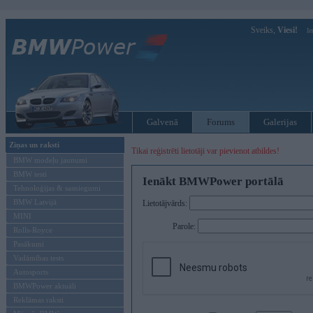
Sveiks,
Viesi!
Ie
Galvenā
Forums
Galerijas
Ziņas un raksti
Tikai reģistrēti lietotāji var pievienot atbildes!
BMW modeļu jaunumi
BMW testi
Ienākt BMWPower portālā
Tehnoloģijas & sasniegumi
BMW Latvijā
Lietotājvārds:
MINI
Parole:
Rolls-Royce
Pasākumi
Vadāmības tests
Autosports
BMWPower aktuāli
Reklāmas raksti