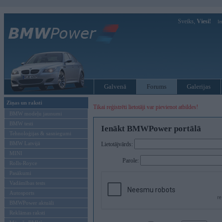
Sveiks,
Viesi!
Ie
Galvenā
Forums
Galerijas
Ziņas un raksti
Tikai reģistrēti lietotāji var pievienot atbildes!
BMW modeļu jaunumi
BMW testi
Ienākt BMWPower portālā
Tehnoloģijas & sasniegumi
BMW Latvijā
Lietotājvārds:
MINI
Parole:
Rolls-Royce
Pasākumi
Vadāmības tests
Autosports
BMWPower aktuāli
Reklāmas raksti