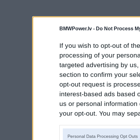
BMWPower.lv -
Do Not Process My
If you wish to opt-out of the
processing of your personal
targeted advertising by us
section to confirm your sel
opt-out request is proces
interest-based ads based o
us or personal information d
your opt-out. You may separ
disclosure of your personal
IAB’s list of downstream pa
Personal Data Processing Opt Outs