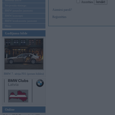
Mēneša BMW
Atcerēties
Sērijveida tūnings
Aizmirsi paroli?
BMW pasaules jaunumi
BMW koncepti
Reģistrēties
BMW konkurentu jaunumi
Moto
Gadījuma bilde
BMW 7. sērija F01 (preses bildes)
Online