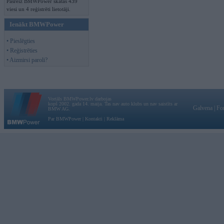
Pašreiz BMWPower skatās 439
viesi un 4 reģistrēti lietotāji.
Ienākt BMWPower
• Pieslēgties
• Reģistrēties
• Aizmirsi paroli?
Vortāls BMWPower.lv darbojas
kopš 2002. gada 14. maija. Tas nav auto klubs un nav saistīts ar
Galvena
|
Fo
BMW AG.
Par BMWPower
|
Kontakti
|
Reklāma