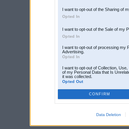
also be disclosed by us to 
I want to opt-out of the Sharing of 
Downstream Participants
th
Opted In
third parties.
I want to opt-out of the Sale of my 
Opted In
I want to opt-out of processing my 
Advertising.
Opted In
I want to opt-out of Collection, Use
of my Personal Data that Is Unrelat
it was collected.
Opted Out
CONFIRM
Data Deletion