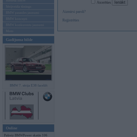
Mēneša BMW
Atcerēties
Sērijveida tūnings
Aizmirsi paroli?
BMW pasaules jaunumi
BMW koncepti
Reģistrēties
BMW konkurentu jaunumi
Moto
Gadījuma bilde
BMW 7. sērija E38 facelift
Online
Pašreiz BMWPower skatās 106