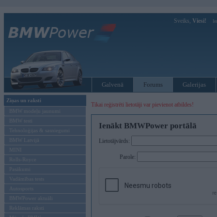
Sveiks,
Viesi!
Ie
Galvenā
Forums
Galerijas
Ziņas un raksti
Tikai reģistrēti lietotāji var pievienot atbildes!
BMW modeļu jaunumi
BMW testi
Ienākt BMWPower portālā
Tehnoloģijas & sasniegumi
BMW Latvijā
Lietotājvārds:
MINI
Parole:
Rolls-Royce
Pasākumi
Vadāmības tests
Autosports
BMWPower aktuāli
Reklāmas raksti