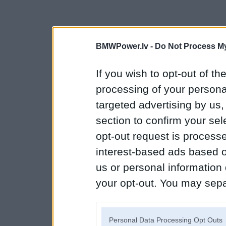
BMWPower.lv -
Do Not Process My
If you wish to opt-out of the
processing of your personal
targeted advertising by us
section to confirm your sel
opt-out request is proces
interest-based ads based o
us or personal information d
your opt-out. You may separ
disclosure of your personal
IAB’s list of downstream pa
Personal Data Processing Opt Outs