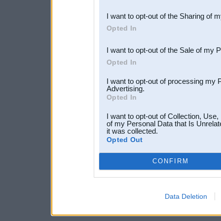
also be disclosed by us to 
I want to opt-out of the Sharing of 
Downstream Participants
th
Opted In
third parties.
I want to opt-out of the Sale of my 
Opted In
I want to opt-out of processing my 
Advertising.
Opted In
I want to opt-out of Collection, Use
of my Personal Data that Is Unrelat
it was collected.
Opted Out
CONFIRM
Data Deletion