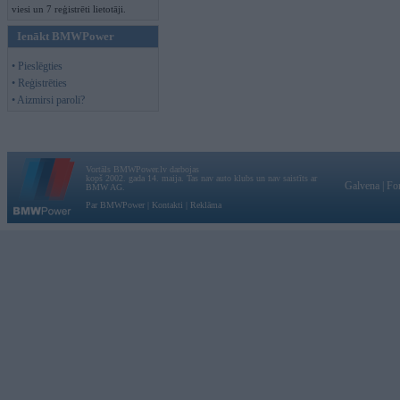
viesi un 7 reģistrēti lietotāji.
Ienākt BMWPower
• Pieslēgties
• Reģistrēties
• Aizmirsi paroli?
Vortāls BMWPower.lv darbojas
kopš 2002. gada 14. maija. Tas nav auto klubs un nav saistīts ar
Galvena
|
Fo
BMW AG.
Par BMWPower
|
Kontakti
|
Reklāma