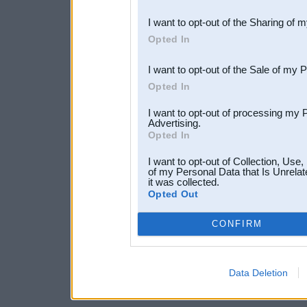
also be disclosed by us to 
I want to opt-out of the Sharing of 
Downstream Participants
th
Opted In
third parties.
I want to opt-out of the Sale of my 
Opted In
I want to opt-out of processing my 
Advertising.
Opted In
I want to opt-out of Collection, Use
of my Personal Data that Is Unrelat
it was collected.
Opted Out
CONFIRM
Data Deletion