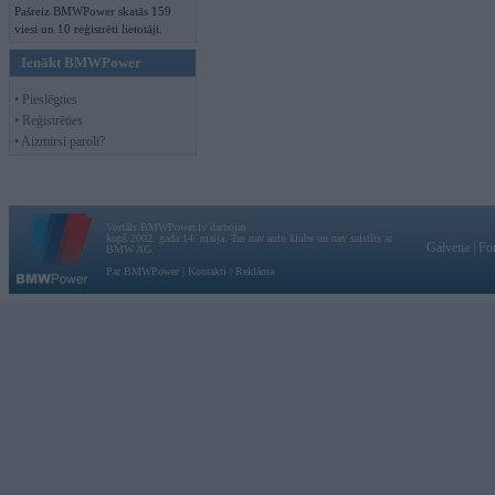
Pašreiz BMWPower skatās 159
viesi un 10 reģistrēti lietotāji.
Ienākt BMWPower
• Pieslēgties
• Reģistrēties
• Aizmirsi paroli?
Vortāls BMWPower.lv darbojas
kopš 2002. gada 14. maija. Tas nav auto klubs un nav saistīts ar
Galvena
|
Fo
BMW AG.
Par BMWPower
|
Kontakti
|
Reklāma