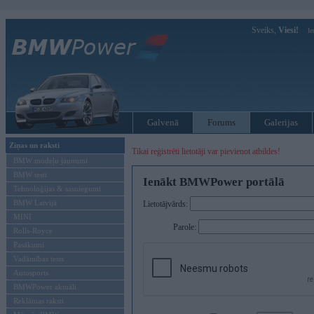
Sveiks,
Viesi!
Ie
Galvenā
Forums
Galerijas
Ziņas un raksti
Tikai reģistrēti lietotāji var pievienot atbildes!
BMW modeļu jaunumi
BMW testi
Ienākt BMWPower portālā
Tehnoloģijas & sasniegumi
BMW Latvijā
Lietotājvārds:
MINI
Parole:
Rolls-Royce
Pasākumi
Vadāmības tests
Autosports
BMWPower aktuāli
Reklāmas raksti