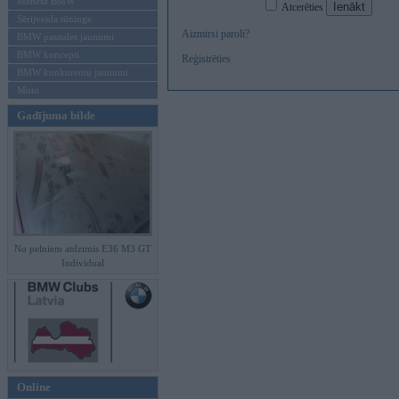
Mēneša BMW
Atcerēties
Sērijveida tūnings
Aizmirsi paroli?
BMW pasaules jaunumi
BMW koncepti
Reģistrēties
BMW konkurentu jaunumi
Moto
Gadījuma bilde
No pelniem atdzimis E36 M3 GT
Individual
Online