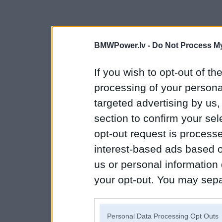
BMWPower.lv -
Do Not Process My
If you wish to opt-out of the
processing of your personal
targeted advertising by us
section to confirm your sel
opt-out request is proces
interest-based ads based o
us or personal information d
your opt-out. You may separ
disclosure of your personal
IAB’s list of downstream pa
Personal Data Processing Opt Outs