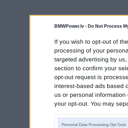
BMWPower.lv -
Do Not Process My
If you wish to opt-out of the
processing of your personal
targeted advertising by us
section to confirm your sel
opt-out request is proces
interest-based ads based o
us or personal information d
your opt-out. You may separ
disclosure of your personal
IAB’s list of downstream pa
Personal Data Processing Opt Outs