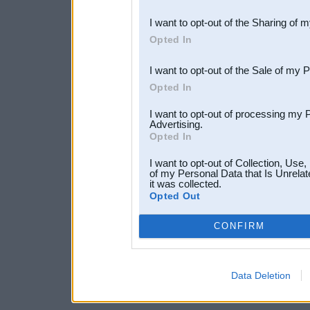
also be disclosed by us to 
I want to opt-out of the Sharing of 
Downstream Participants
th
Opted In
third parties.
I want to opt-out of the Sale of my 
Opted In
I want to opt-out of processing my 
Advertising.
Opted In
I want to opt-out of Collection, Use
of my Personal Data that Is Unrelat
it was collected.
Opted Out
CONFIRM
Data Deletion