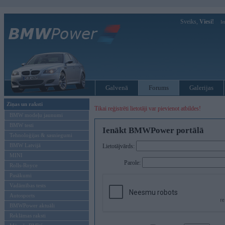
Sveiks,
Viesi!
Ie
Galvenā
Forums
Galerijas
Ziņas un raksti
Tikai reģistrēti lietotāji var pievienot atbildes!
BMW modeļu jaunumi
BMW testi
Ienākt BMWPower portālā
Tehnoloģijas & sasniegumi
BMW Latvijā
Lietotājvārds:
MINI
Parole:
Rolls-Royce
Pasākumi
Vadāmības tests
Autosports
BMWPower aktuāli
Reklāmas raksti