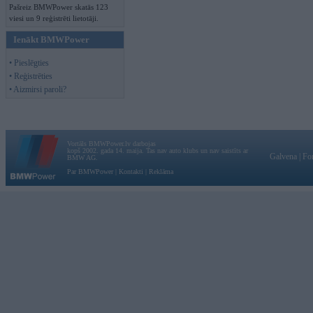
Pašreiz BMWPower skatās 123
viesi un 9 reģistrēti lietotāji.
Ienākt BMWPower
• Pieslēgties
• Reģistrēties
• Aizmirsi paroli?
Vortāls BMWPower.lv darbojas
kopš 2002. gada 14. maija. Tas nav auto klubs un nav saistīts ar
Galvena
|
Fo
BMW AG.
Par BMWPower
|
Kontakti
|
Reklāma