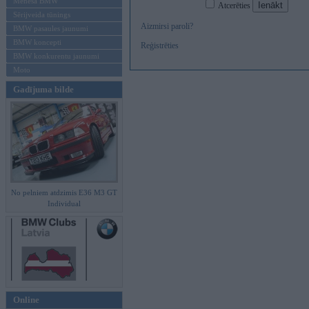
Mēneša BMW
Atcerēties
Sērijveida tūnings
Aizmirsi paroli?
BMW pasaules jaunumi
BMW koncepti
Reģistrēties
BMW konkurentu jaunumi
Moto
Gadījuma bilde
No pelniem atdzimis E36 M3 GT
Individual
Online