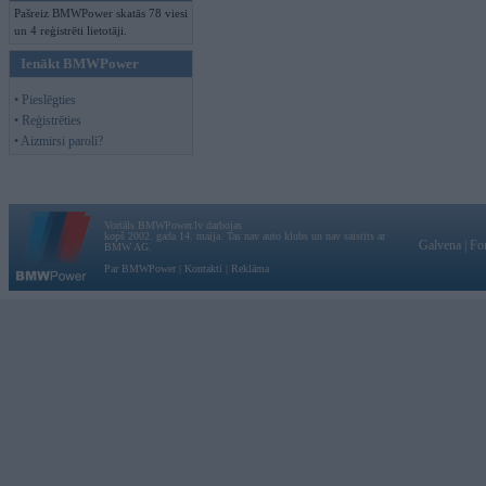
Pašreiz BMWPower skatās 78 viesi
un 4 reģistrēti lietotāji.
Ienākt BMWPower
• Pieslēgties
• Reģistrēties
• Aizmirsi paroli?
Vortāls BMWPower.lv darbojas
kopš 2002. gada 14. maija. Tas nav auto klubs un nav saistīts ar
Galvena
|
Fo
BMW AG.
Par BMWPower
|
Kontakti
|
Reklāma