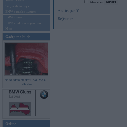
Mēneša BMW
Atcerēties
Sērijveida tūnings
Aizmirsi paroli?
BMW pasaules jaunumi
BMW koncepti
Reģistrēties
BMW konkurentu jaunumi
Moto
Gadījuma bilde
No pelniem atdzimis E36 M3 GT
Individual
Online