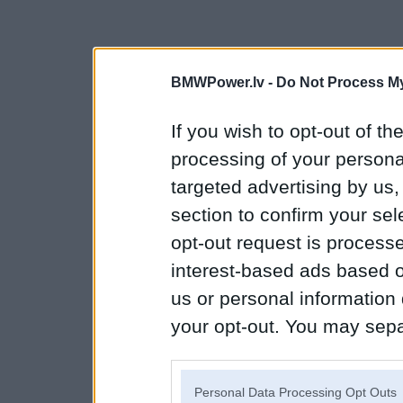
BMWPower.lv -
Do Not Process My
If you wish to opt-out of the
processing of your personal
targeted advertising by us
section to confirm your sel
opt-out request is proces
interest-based ads based o
us or personal information d
your opt-out. You may separ
disclosure of your personal
IAB’s list of downstream pa
Personal Data Processing Opt Outs