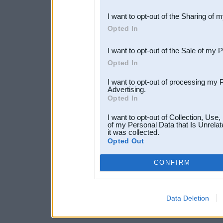
also be disclosed by us to 
I want to opt-out of the Sharing of 
Downstream Participants
th
Opted In
third parties.
I want to opt-out of the Sale of my 
Opted In
I want to opt-out of processing my 
Advertising.
Opted In
I want to opt-out of Collection, Use
of my Personal Data that Is Unrelat
it was collected.
Opted Out
CONFIRM
Data Deletion