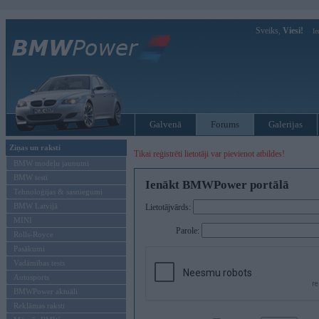
Sveiks,
Viesi!
Ie
Galvenā
Forums
Galerijas
Ziņas un raksti
Tikai reģistrēti lietotāji var pievienot atbildes!
BMW modeļu jaunumi
BMW testi
Ienākt BMWPower portālā
Tehnoloģijas & sasniegumi
BMW Latvijā
Lietotājvārds:
MINI
Parole:
Rolls-Royce
Pasākumi
Vadāmības tests
Autosports
BMWPower aktuāli
Reklāmas raksti