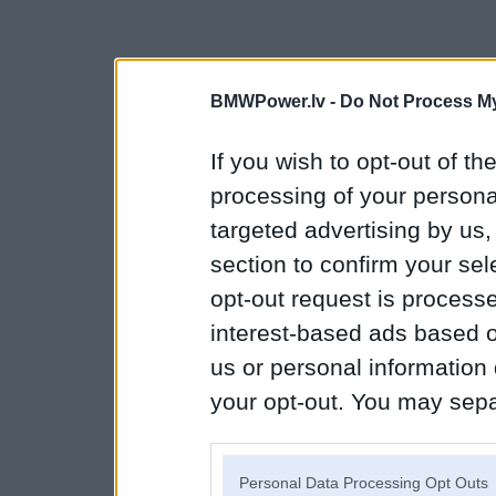
BMWPower.lv -
Do Not Process My
If you wish to opt-out of the
processing of your personal
targeted advertising by us
section to confirm your sel
opt-out request is proces
interest-based ads based o
us or personal information d
your opt-out. You may separ
disclosure of your personal
IAB’s list of downstream pa
Personal Data Processing Opt Outs