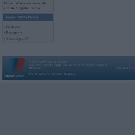
Pašreiz BMWPower skatās 161
viesi un 4 reģistrēti lietotāji.
Ienākt BMWPower
• Pieslēgties
• Reģistrēties
• Aizmirsi paroli?
Vortāls BMWPower.lv darbojas
kopš 2002. gada 14. maija. Tas nav auto klubs un nav saistīts ar
Galvena
|
Fo
BMW AG.
Par BMWPower
|
Kontakti
|
Reklāma