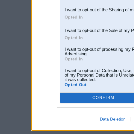
also be disclosed by us to 
I want to opt-out of the Sharing of 
Downstream Participants
th
Opted In
third parties.
I want to opt-out of the Sale of my 
Opted In
I want to opt-out of processing my 
Advertising.
Opted In
I want to opt-out of Collection, Use
of my Personal Data that Is Unrelat
it was collected.
Opted Out
CONFIRM
Data Deletion