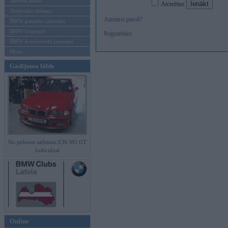
Mēneša BMW
Atcerēties
Sērijveida tūnings
Aizmirsi paroli?
BMW pasaules jaunumi
BMW koncepti
Reģistrēties
BMW konkurentu jaunumi
Moto
Gadījuma bilde
No pelniem atdzimis E36 M3 GT
Individual
Online