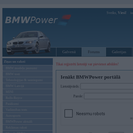
Sveiks,
Viesi!
Ie
Galvenā
Forums
Galerijas
Ziņas un raksti
Tikai reģistrēti lietotāji var pievienot atbildes!
BMW modeļu jaunumi
BMW testi
Ienākt BMWPower portālā
Tehnoloģijas & sasniegumi
BMW Latvijā
Lietotājvārds:
MINI
Parole:
Rolls-Royce
Pasākumi
Vadāmības tests
Autosports
BMWPower aktuāli
Reklāmas raksti