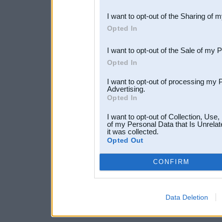
also be disclosed by us to 
I want to opt-out of the Sharing of 
Downstream Participants
th
Opted In
third parties.
I want to opt-out of the Sale of my 
Opted In
I want to opt-out of processing my 
Advertising.
Opted In
I want to opt-out of Collection, Use
of my Personal Data that Is Unrelat
it was collected.
Opted Out
CONFIRM
Data Deletion