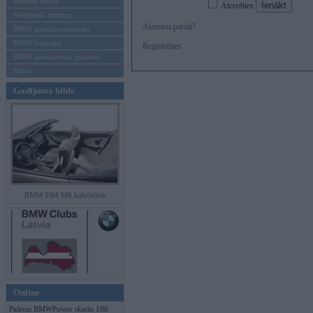
Mēneša BMW
Atcerēties
Sērijveida tūnings
Aizmirsi paroli?
BMW pasaules jaunumi
BMW koncepti
Reģistrēties
BMW konkurentu jaunumi
Moto
Gadījuma bilde
BMW E64 M6 kabriolets
Online
Pašreiz BMWPower skatās 106