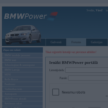
Sveiks,
Viesi!
Ie
Galvenā
Forums
Galerijas
Ziņas un raksti
Tikai reģistrēti lietotāji var pievienot atbildes!
BMW modeļu jaunumi
BMW testi
Ienākt BMWPower portālā
Tehnoloģijas & sasniegumi
BMW Latvijā
Lietotājvārds:
MINI
Parole:
Rolls-Royce
Pasākumi
Vadāmības tests
Autosports
BMWPower aktuāli
Reklāmas raksti