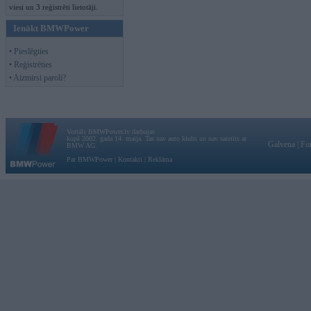
viesi un 3 reģistrēti lietotāji.
Ienākt BMWPower
• Pieslēgties
• Reģistrēties
• Aizmirsi paroli?
Vortāls BMWPower.lv darbojas
kopš 2002. gada 14. maija. Tas nav auto klubs un nav saistīts ar
Galvena
|
Fo
BMW AG.
Par BMWPower
|
Kontakti
|
Reklāma