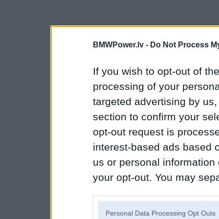
BMWPower.lv -
Do Not Process My
If you wish to opt-out of the
processing of your personal
targeted advertising by us
section to confirm your sel
opt-out request is proces
interest-based ads based o
us or personal information d
your opt-out. You may separ
disclosure of your personal
IAB’s list of downstream pa
Personal Data Processing Opt Outs