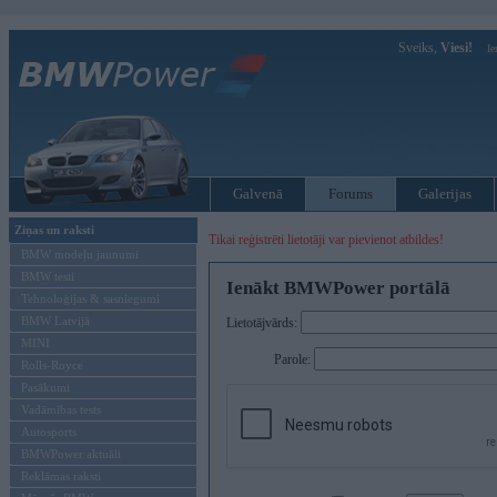
Sveiks,
Viesi!
Ie
Galvenā
Forums
Galerijas
Ziņas un raksti
Tikai reģistrēti lietotāji var pievienot atbildes!
BMW modeļu jaunumi
BMW testi
Ienākt BMWPower portālā
Tehnoloģijas & sasniegumi
BMW Latvijā
Lietotājvārds:
MINI
Parole:
Rolls-Royce
Pasākumi
Vadāmības tests
Autosports
BMWPower aktuāli
Reklāmas raksti