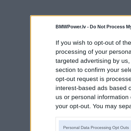
BMWPower.lv -
Do Not Process My
If you wish to opt-out of the
processing of your personal
targeted advertising by us
section to confirm your sel
opt-out request is proces
interest-based ads based o
us or personal information d
your opt-out. You may separ
disclosure of your personal
IAB’s list of downstream pa
Personal Data Processing Opt Outs