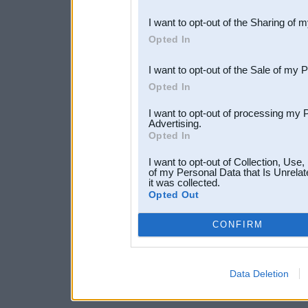
also be disclosed by us to 
I want to opt-out of the Sharing of 
Downstream Participants
th
Opted In
third parties.
I want to opt-out of the Sale of my 
Opted In
I want to opt-out of processing my 
Advertising.
Opted In
I want to opt-out of Collection, Use
of my Personal Data that Is Unrelat
it was collected.
Opted Out
CONFIRM
Data Deletion