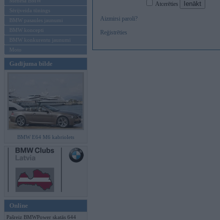
Mēneša BMW
Atcerēties
Sērijveida tūnings
Aizmirsi paroli?
BMW pasaules jaunumi
BMW koncepti
Reģistrēties
BMW konkurentu jaunumi
Moto
Gadījuma bilde
BMW E64 M6 kabriolets
Online
Pašreiz BMWPower skatās 644