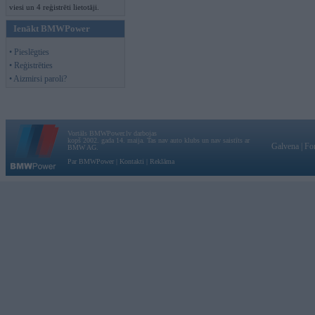
viesi un 4 reģistrēti lietotāji.
Ienākt BMWPower
• Pieslēgties
• Reģistrēties
• Aizmirsi paroli?
Vortāls BMWPower.lv darbojas
kopš 2002. gada 14. maija. Tas nav auto klubs un nav saistīts ar
Galvena
|
Fo
BMW AG.
Par BMWPower
|
Kontakti
|
Reklāma