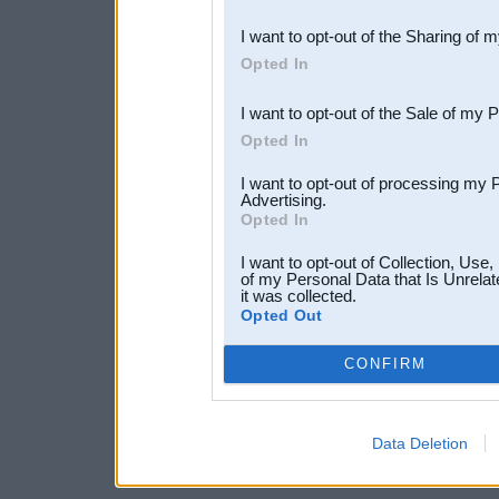
also be disclosed by us to 
I want to opt-out of the Sharing of 
Downstream Participants
th
Opted In
third parties.
I want to opt-out of the Sale of my 
Opted In
I want to opt-out of processing my 
Advertising.
Opted In
I want to opt-out of Collection, Use
of my Personal Data that Is Unrelat
it was collected.
Opted Out
CONFIRM
Data Deletion