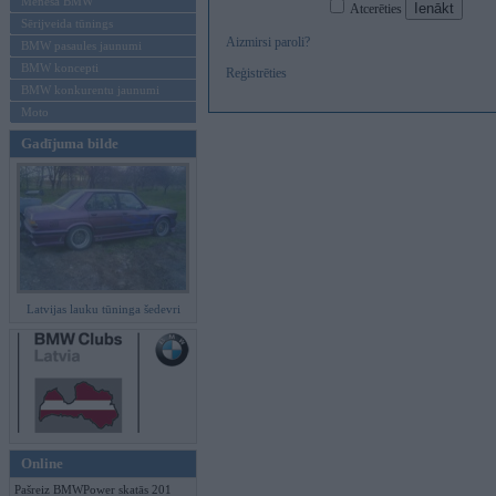
Mēneša BMW
Atcerēties
Sērijveida tūnings
Aizmirsi paroli?
BMW pasaules jaunumi
BMW koncepti
Reģistrēties
BMW konkurentu jaunumi
Moto
Gadījuma bilde
Latvijas lauku tūninga šedevri
Online
Pašreiz BMWPower skatās 201