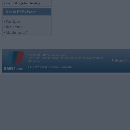
viesi un 0 reģistrēti lietotāji.
Ienākt BMWPower
• Pieslēgties
• Reģistrēties
• Aizmirsi paroli?
Vortāls BMWPower.lv darbojas
kopš 2002. gada 14. maija. Tas nav auto klubs un nav saistīts ar
Galvena
|
Fo
BMW AG.
Par BMWPower
|
Kontakti
|
Reklāma