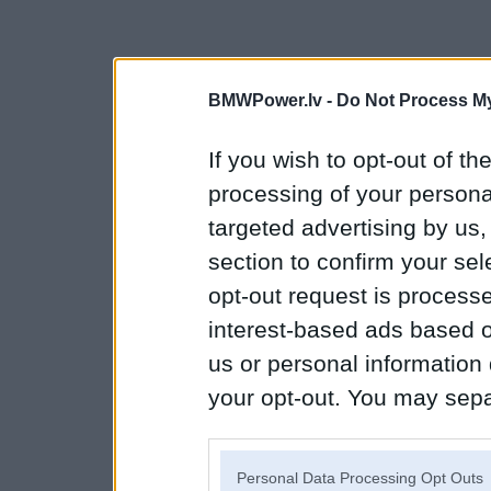
BMWPower.lv -
Do Not Process My
If you wish to opt-out of the
processing of your personal
targeted advertising by us
section to confirm your sel
opt-out request is proces
interest-based ads based o
us or personal information d
your opt-out. You may separ
disclosure of your personal
IAB’s list of downstream pa
Personal Data Processing Opt Outs