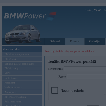
Sveiks,
Viesi!
Ie
Galvenā
Forums
Galerijas
Ziņas un raksti
Tikai reģistrēti lietotāji var pievienot atbildes!
BMW modeļu jaunumi
BMW testi
Ienākt BMWPower portālā
Tehnoloģijas & sasniegumi
BMW Latvijā
Lietotājvārds:
MINI
Parole:
Rolls-Royce
Pasākumi
Vadāmības tests
Autosports
BMWPower aktuāli
Reklāmas raksti