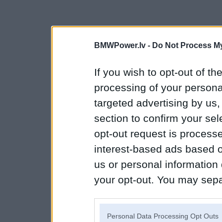
BMWPower.lv -
Do Not Process My
If you wish to opt-out of the
processing of your personal
targeted advertising by us
section to confirm your sel
opt-out request is proces
interest-based ads based o
us or personal information d
your opt-out. You may separ
disclosure of your personal
IAB’s list of downstream pa
Personal Data Processing Opt Outs