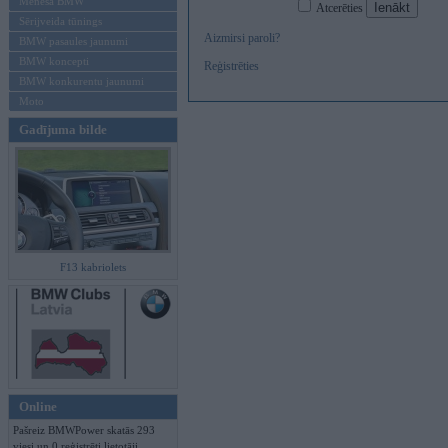
Mēneša BMW
Atcerēties
Sērijveida tūnings
Aizmirsi paroli?
BMW pasaules jaunumi
BMW koncepti
Reģistrēties
BMW konkurentu jaunumi
Moto
Gadījuma bilde
F13 kabriolets
Online
Pašreiz BMWPower skatās 293
viesi un 0 reģistrēti lietotāji.