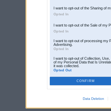
also be disclosed by us to 
I want to opt-out of the Sharing of 
Downstream Participants
th
Opted In
third parties.
I want to opt-out of the Sale of my 
Opted In
I want to opt-out of processing my 
Advertising.
Opted In
I want to opt-out of Collection, Use
of my Personal Data that Is Unrelat
it was collected.
Opted Out
CONFIRM
Data Deletion