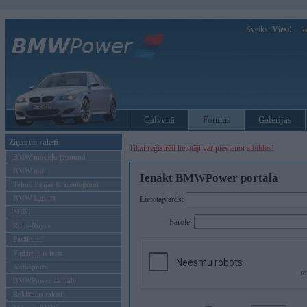
Sveiks,
Viesi!
Ie
Galvenā
Forums
Galerijas
Ziņas un raksti
Tikai reģistrēti lietotāji var pievienot atbildes!
BMW modeļu jaunumi
BMW testi
Ienākt BMWPower portālā
Tehnoloģijas & sasniegumi
BMW Latvijā
Lietotājvārds:
MINI
Parole:
Rolls-Royce
Pasākumi
Vadāmības tests
Autosports
BMWPower aktuāli
Reklāmas raksti