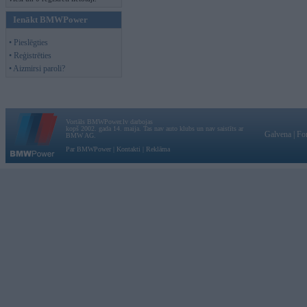
Ienākt BMWPower
• Pieslēgties
• Reģistrēties
• Aizmirsi paroli?
Vortāls BMWPower.lv darbojas
kopš 2002. gada 14. maija. Tas nav auto klubs un nav saistīts ar
Galvena
|
Fo
BMW AG.
Par BMWPower
|
Kontakti
|
Reklāma