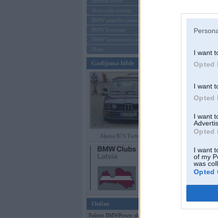
Mēneša BMW
Sērijveida tūnings
Aizmirsi paroli
BMW pasaules jaunumi
BMW koncepti
Persona
Reģistrēties
BMW konkurentu jaunumi
Moto
I want t
Gadījuma bilde
Opted 
I want t
Opted 
I want 
Advertis
Opted 
Alpina B7S Turbo (E12)
I want t
of my P
was col
Opted 
Online
Pašreiz BMWPower skatās 86 viesi