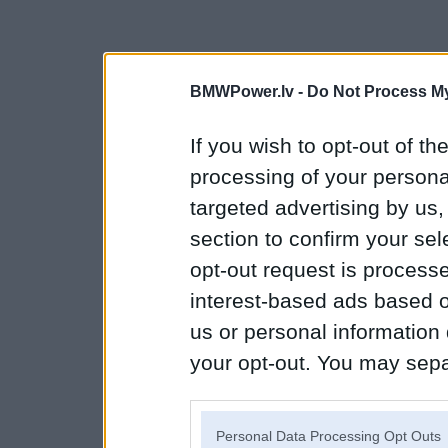
BMWPower.lv -
Do Not Process My
If you wish to opt-out of the
processing of your personal
targeted advertising by us
section to confirm your sel
opt-out request is proces
interest-based ads based o
us or personal information d
your opt-out. You may separ
disclosure of your personal
IAB’s list of downstream pa
Personal Data Processing Opt Outs