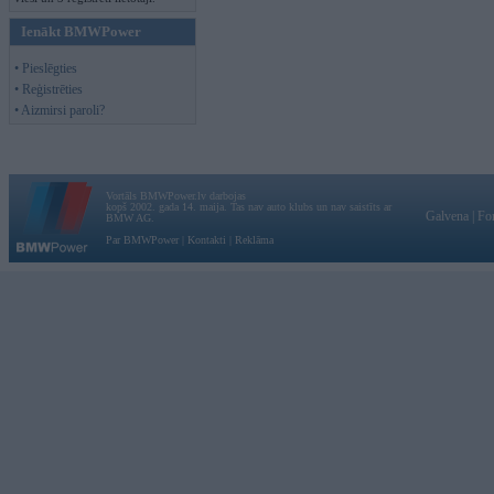
Ienākt BMWPower
• Pieslēgties
• Reģistrēties
• Aizmirsi paroli?
Vortāls BMWPower.lv darbojas
kopš 2002. gada 14. maija. Tas nav auto klubs un nav saistīts ar
Galvena
|
Fo
BMW AG.
Par BMWPower
|
Kontakti
|
Reklāma