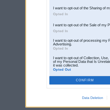
also be disclosed by us to 
I want to opt-out of the Sharing of 
Downstream Participants
th
Opted In
third parties.
I want to opt-out of the Sale of my 
Opted In
I want to opt-out of processing my 
Advertising.
Opted In
I want to opt-out of Collection, Use
of my Personal Data that Is Unrelat
it was collected.
Opted Out
CONFIRM
Data Deletion