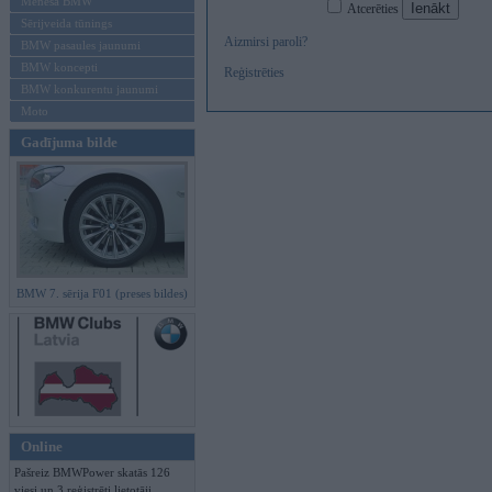
Mēneša BMW
Atcerēties
Sērijveida tūnings
Aizmirsi paroli?
BMW pasaules jaunumi
BMW koncepti
Reģistrēties
BMW konkurentu jaunumi
Moto
Gadījuma bilde
BMW 7. sērija F01 (preses bildes)
Online
Pašreiz BMWPower skatās 126
viesi un 3 reģistrēti lietotāji.