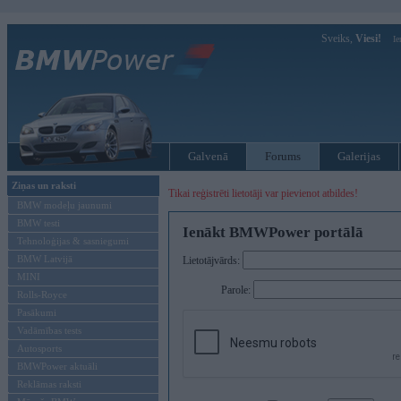
Sveiks,
Viesi!
Ie
Galvenā
Forums
Galerijas
Ziņas un raksti
Tikai reģistrēti lietotāji var pievienot atbildes!
BMW modeļu jaunumi
BMW testi
Ienākt BMWPower portālā
Tehnoloģijas & sasniegumi
BMW Latvijā
Lietotājvārds:
MINI
Parole:
Rolls-Royce
Pasākumi
Vadāmības tests
Autosports
BMWPower aktuāli
Reklāmas raksti