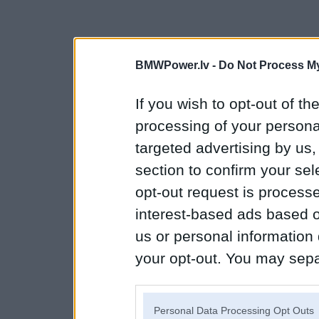
BMWPower.lv -
Do Not Process My
If you wish to opt-out of the
processing of your personal
targeted advertising by us
section to confirm your sel
opt-out request is proces
interest-based ads based o
us or personal information d
your opt-out. You may separ
disclosure of your personal
IAB’s list of downstream pa
Personal Data Processing Opt Outs