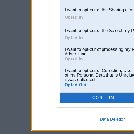
also be disclosed by us to 
I want to opt-out of the Sharing of 
Downstream Participants
th
Opted In
third parties.
I want to opt-out of the Sale of my 
Opted In
I want to opt-out of processing my 
Advertising.
Opted In
I want to opt-out of Collection, Use
of my Personal Data that Is Unrelat
it was collected.
Opted Out
CONFIRM
Data Deletion