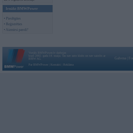
Ienākt BMWPower
• Pieslēgties
• Reģistrēties
• Aizmirsi paroli?
Vortāls BMWPower.lv darbojas
kopš 2002. gada 14. maija. Tas nav auto klubs un nav saistīts ar
Galvena
|
Fo
BMW AG.
Par BMWPower
|
Kontakti
|
Reklāma