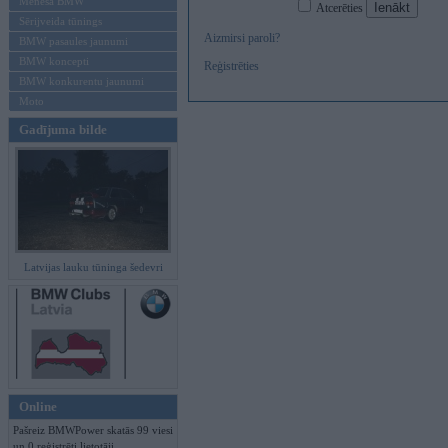
Mēneša BMW
Atcerēties
Sērijveida tūnings
Aizmirsi paroli?
BMW pasaules jaunumi
BMW koncepti
Reģistrēties
BMW konkurentu jaunumi
Moto
Gadījuma bilde
Latvijas lauku tūninga šedevri
Online
Pašreiz BMWPower skatās 99 viesi
un 0 reģistrēti lietotāji.