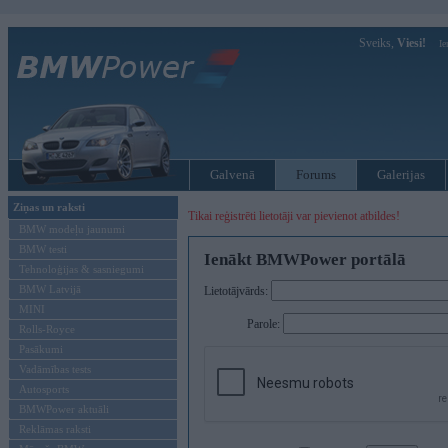
Sveiks,
Viesi!
Ie
Galvenā
Forums
Galerijas
Ziņas un raksti
Tikai reģistrēti lietotāji var pievienot atbildes!
BMW modeļu jaunumi
BMW testi
Ienākt BMWPower portālā
Tehnoloģijas & sasniegumi
BMW Latvijā
Lietotājvārds:
MINI
Parole:
Rolls-Royce
Pasākumi
Vadāmības tests
Autosports
BMWPower aktuāli
Reklāmas raksti