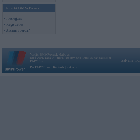
Ienākt BMWPower
• Pieslēgties
• Reģistrēties
• Aizmirsi paroli?
Vortāls BMWPower.lv darbojas
kopš 2002. gada 14. maija. Tas nav auto klubs un nav saistīts ar
Galvena
|
Fo
BMW AG.
Par BMWPower
|
Kontakti
|
Reklāma