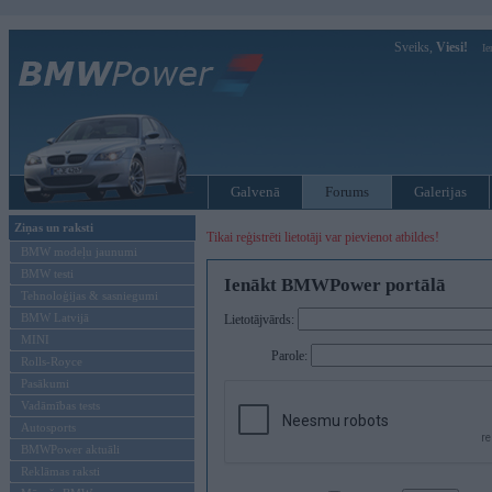
Sveiks,
Viesi!
Ie
Galvenā
Forums
Galerijas
Ziņas un raksti
Tikai reģistrēti lietotāji var pievienot atbildes!
BMW modeļu jaunumi
BMW testi
Ienākt BMWPower portālā
Tehnoloģijas & sasniegumi
BMW Latvijā
Lietotājvārds:
MINI
Parole:
Rolls-Royce
Pasākumi
Vadāmības tests
Autosports
BMWPower aktuāli
Reklāmas raksti