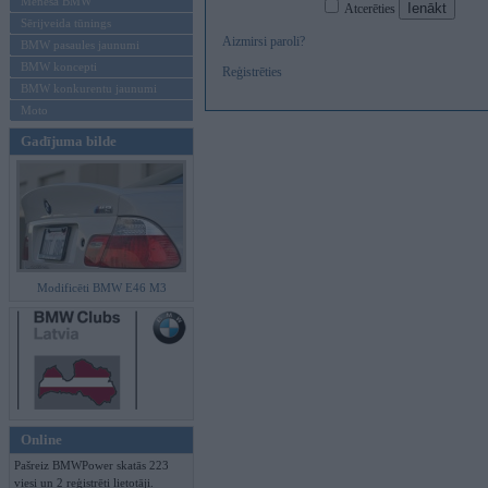
Mēneša BMW
Atcerēties
Sērijveida tūnings
Aizmirsi paroli?
BMW pasaules jaunumi
BMW koncepti
Reģistrēties
BMW konkurentu jaunumi
Moto
Gadījuma bilde
Modificēti BMW E46 M3
Online
Pašreiz BMWPower skatās 223
viesi un 2 reģistrēti lietotāji.