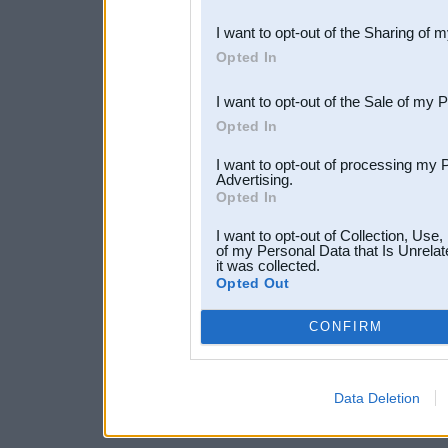
also be disclosed by us to 
I want to opt-out of the Sharing of 
Downstream Participants
th
Opted In
third parties.
I want to opt-out of the Sale of my 
Opted In
I want to opt-out of processing my 
Advertising.
Opted In
I want to opt-out of Collection, Use
of my Personal Data that Is Unrelat
it was collected.
Opted Out
CONFIRM
Data Deletion