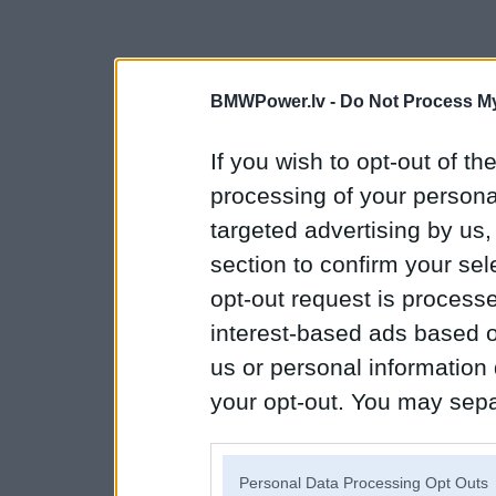
BMWPower.lv -
Do Not Process My
If you wish to opt-out of the
processing of your personal
targeted advertising by us
section to confirm your sel
opt-out request is proces
interest-based ads based o
us or personal information d
your opt-out. You may separ
disclosure of your personal
IAB’s list of downstream pa
Personal Data Processing Opt Outs