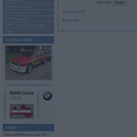
Mēneša BMW
Atcerēties
Sērijveida tūnings
Aizmirsi paroli?
BMW pasaules jaunumi
BMW koncepti
Reģistrēties
BMW konkurentu jaunumi
Moto
Gadījuma bilde
Latvijas lauku tūninga šedevri
Online
Pašreiz BMWPower skatās 147