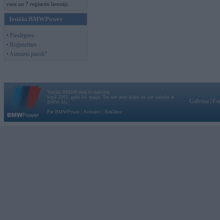
viesi un 7 reģistrēti lietotāji.
Ienākt BMWPower
• Pieslēgties
• Reģistrēties
• Aizmirsi paroli?
Vortāls BMWPower.lv darbojas
kopš 2002. gada 14. maija. Tas nav auto klubs un nav saistīts ar
Galvena
|
Fo
BMW AG.
Par BMWPower
|
Kontakti
|
Reklāma