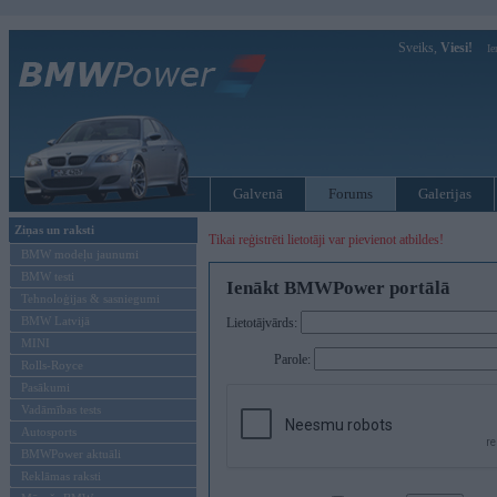
Sveiks,
Viesi!
Ie
Galvenā
Forums
Galerijas
Ziņas un raksti
Tikai reģistrēti lietotāji var pievienot atbildes!
BMW modeļu jaunumi
BMW testi
Ienākt BMWPower portālā
Tehnoloģijas & sasniegumi
BMW Latvijā
Lietotājvārds:
MINI
Parole:
Rolls-Royce
Pasākumi
Vadāmības tests
Autosports
BMWPower aktuāli
Reklāmas raksti