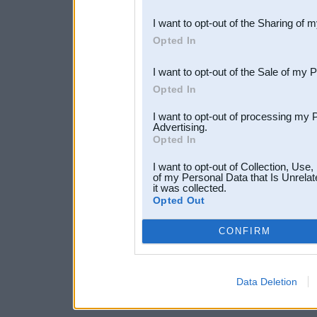
also be disclosed by us to 
I want to opt-out of the Sharing of 
Downstream Participants
th
Opted In
third parties.
I want to opt-out of the Sale of my 
Opted In
I want to opt-out of processing my 
Advertising.
Opted In
I want to opt-out of Collection, Use
of my Personal Data that Is Unrelat
it was collected.
Opted Out
CONFIRM
Data Deletion