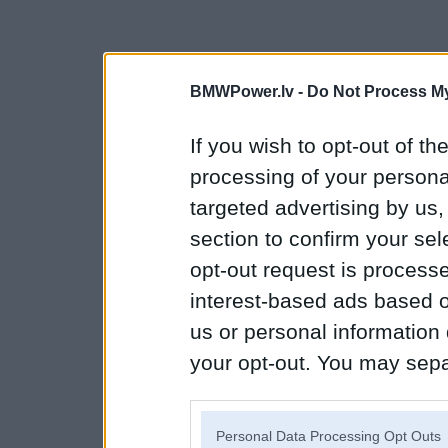
BMWPower.lv -
Do Not Process My
If you wish to opt-out of the
processing of your personal
targeted advertising by us
section to confirm your sel
opt-out request is proces
interest-based ads based o
us or personal information d
your opt-out. You may separ
disclosure of your personal
IAB’s list of downstream pa
Personal Data Processing Opt Outs