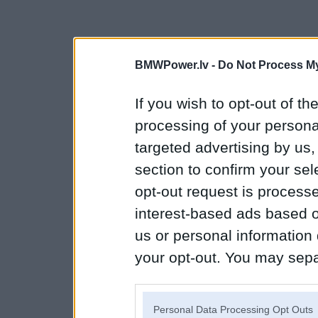
BMWPower.lv -
Do Not Process My
If you wish to opt-out of the
processing of your personal
targeted advertising by us
section to confirm your sel
opt-out request is proces
interest-based ads based o
us or personal information d
your opt-out. You may separ
disclosure of your personal
IAB’s list of downstream pa
Personal Data Processing Opt Outs