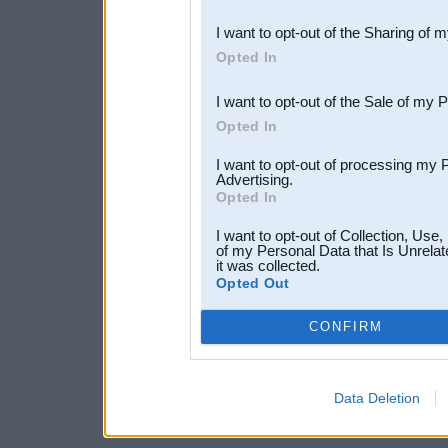
also be disclosed by us to 
I want to opt-out of the Sharing of 
Downstream Participants
th
Opted In
third parties.
I want to opt-out of the Sale of my 
Opted In
I want to opt-out of processing my 
Advertising.
Opted In
I want to opt-out of Collection, Use
of my Personal Data that Is Unrelat
it was collected.
Opted Out
CONFIRM
Data Deletion