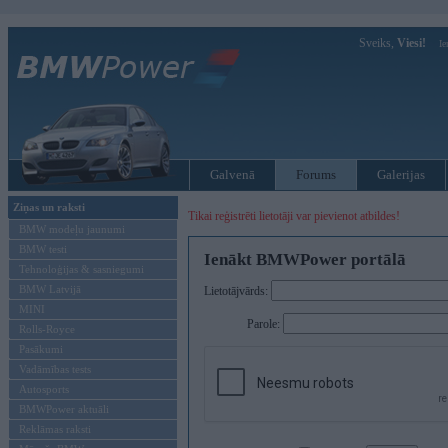
Sveiks,
Viesi!
Ie
Galvenā
Forums
Galerijas
Ziņas un raksti
Tikai reģistrēti lietotāji var pievienot atbildes!
BMW modeļu jaunumi
BMW testi
Ienākt BMWPower portālā
Tehnoloģijas & sasniegumi
BMW Latvijā
Lietotājvārds:
MINI
Parole:
Rolls-Royce
Pasākumi
Vadāmības tests
Autosports
BMWPower aktuāli
Reklāmas raksti