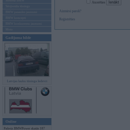
Mēneša BMW
Atcerēties
Sērijveida tūnings
Aizmirsi paroli?
BMW pasaules jaunumi
BMW koncepti
Reģistrēties
BMW konkurentu jaunumi
Moto
Gadījuma bilde
Latvijas lauku tūninga šedevri
Online
Pašreiz BMWPower skatās 187