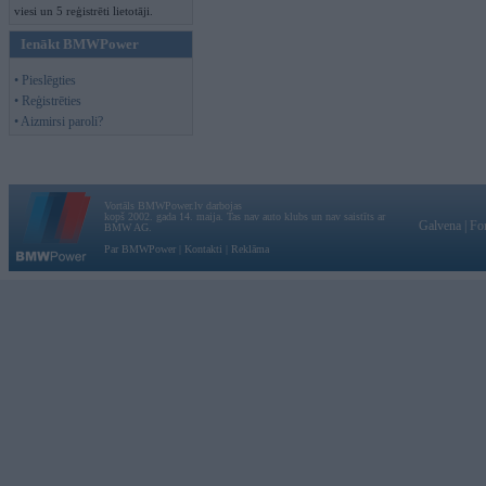
viesi un 5 reģistrēti lietotāji.
Ienākt BMWPower
• Pieslēgties
• Reģistrēties
• Aizmirsi paroli?
Vortāls BMWPower.lv darbojas
kopš 2002. gada 14. maija. Tas nav auto klubs un nav saistīts ar
Galvena
|
Fo
BMW AG.
Par BMWPower
|
Kontakti
|
Reklāma