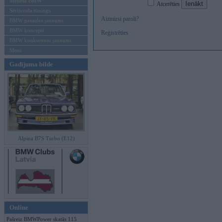
Mēneša BMW
Atcerēties
Sērijveida tūnings
Aizmirsi paroli?
BMW pasaules jaunumi
BMW koncepti
Reģistrēties
BMW konkurentu jaunumi
Moto
Gadījuma bilde
Alpina B7S Turbo (E12)
Online
Pašreiz BMWPower skatās 115