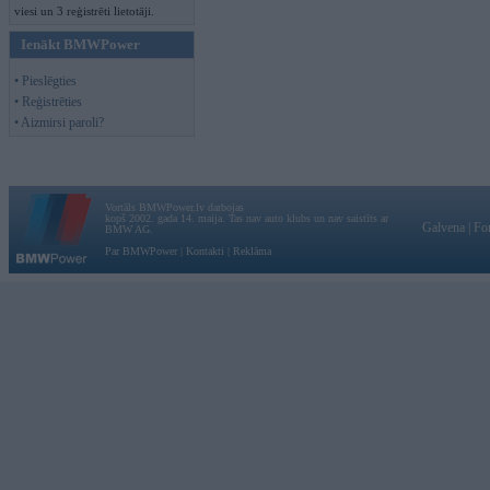
viesi un 3 reģistrēti lietotāji.
Ienākt BMWPower
• Pieslēgties
• Reģistrēties
• Aizmirsi paroli?
Vortāls BMWPower.lv darbojas
kopš 2002. gada 14. maija. Tas nav auto klubs un nav saistīts ar
Galvena
|
Fo
BMW AG.
Par BMWPower
|
Kontakti
|
Reklāma