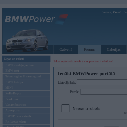
Sveiks,
Viesi!
Ie
Galvenā
Forums
Galerijas
Ziņas un raksti
Tikai reģistrēti lietotāji var pievienot atbildes!
BMW modeļu jaunumi
BMW testi
Ienākt BMWPower portālā
Tehnoloģijas & sasniegumi
BMW Latvijā
Lietotājvārds:
MINI
Parole:
Rolls-Royce
Pasākumi
Vadāmības tests
Autosports
BMWPower aktuāli
Reklāmas raksti