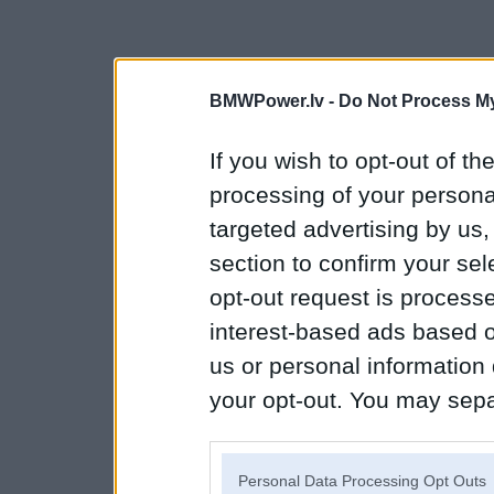
BMWPower.lv -
Do Not Process My
If you wish to opt-out of the
processing of your personal
targeted advertising by us
section to confirm your sel
opt-out request is proces
interest-based ads based o
us or personal information d
your opt-out. You may separ
disclosure of your personal
IAB’s list of downstream pa
Personal Data Processing Opt Outs