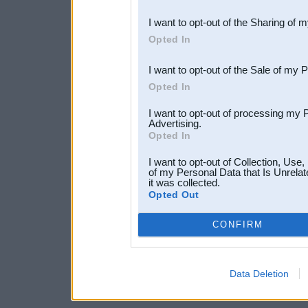
also be disclosed by us to 
I want to opt-out of the Sharing of 
Downstream Participants
th
Opted In
third parties.
I want to opt-out of the Sale of my 
Opted In
I want to opt-out of processing my 
Advertising.
Opted In
I want to opt-out of Collection, Use
of my Personal Data that Is Unrelat
it was collected.
Opted Out
CONFIRM
Data Deletion