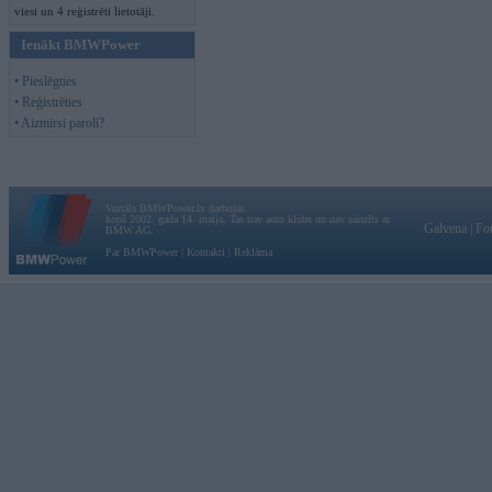
viesi un 4 reģistrēti lietotāji.
Ienākt BMWPower
• Pieslēgties
• Reģistrēties
• Aizmirsi paroli?
Vortāls BMWPower.lv darbojas
kopš 2002. gada 14. maija. Tas nav auto klubs un nav saistīts ar
Galvena
|
Fo
BMW AG.
Par BMWPower
|
Kontakti
|
Reklāma