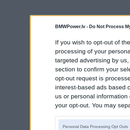
BMWPower.lv -
Do Not Process My
If you wish to opt-out of the
processing of your personal
targeted advertising by us
section to confirm your sel
opt-out request is proces
interest-based ads based o
us or personal information d
your opt-out. You may separ
disclosure of your personal
IAB’s list of downstream pa
Personal Data Processing Opt Outs