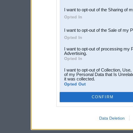
also be disclosed by us to 
I want to opt-out of the Sharing of 
Downstream Participants
th
Opted In
third parties.
I want to opt-out of the Sale of my 
Opted In
I want to opt-out of processing my 
Advertising.
Opted In
I want to opt-out of Collection, Use
of my Personal Data that Is Unrelat
it was collected.
Opted Out
CONFIRM
Data Deletion