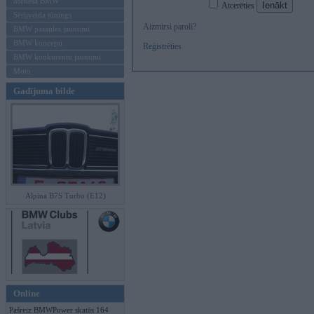
Mēneša BMW
Atcerēties
Sērijveida tūnings
Aizmirsi paroli?
BMW pasaules jaunumi
BMW koncepti
Reģistrēties
BMW konkurentu jaunumi
Moto
Gadījuma bilde
Alpina B7S Turbo (E12)
Online
Pašreiz BMWPower skatās 164