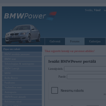
Sveiks,
Viesi!
Ie
Galvenā
Forums
Galerijas
Ziņas un raksti
Tikai reģistrēti lietotāji var pievienot atbildes!
BMW modeļu jaunumi
BMW testi
Ienākt BMWPower portālā
Tehnoloģijas & sasniegumi
BMW Latvijā
Lietotājvārds:
MINI
Parole:
Rolls-Royce
Pasākumi
Vadāmības tests
Autosports
BMWPower aktuāli
Reklāmas raksti