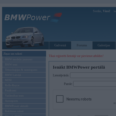
Sveiks,
Viesi!
Ie
Galvenā
Forums
Galerijas
Ziņas un raksti
Tikai reģistrēti lietotāji var pievienot atbildes!
BMW modeļu jaunumi
BMW testi
Ienākt BMWPower portālā
Tehnoloģijas & sasniegumi
BMW Latvijā
Lietotājvārds:
MINI
Parole:
Rolls-Royce
Pasākumi
Vadāmības tests
Autosports
BMWPower aktuāli
Reklāmas raksti