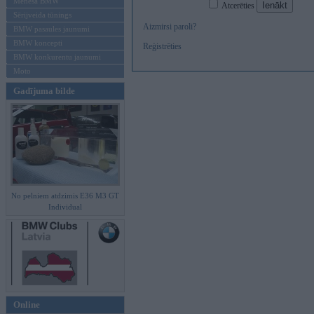
Mēneša BMW
Atcerēties
Sērijveida tūnings
Aizmirsi paroli?
BMW pasaules jaunumi
BMW koncepti
Reģistrēties
BMW konkurentu jaunumi
Moto
Gadījuma bilde
No pelniem atdzimis E36 M3 GT
Individual
Online