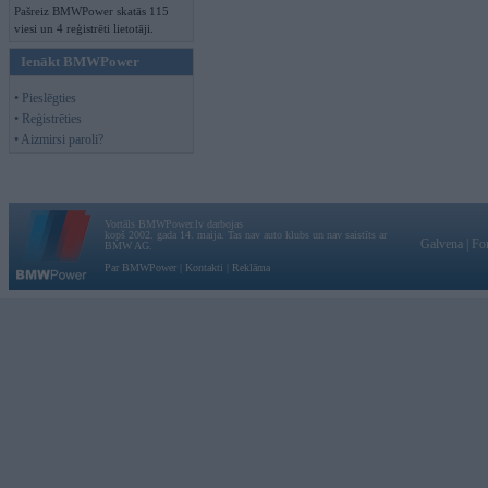
Pašreiz BMWPower skatās 115
viesi un 4 reģistrēti lietotāji.
Ienākt BMWPower
• Pieslēgties
• Reģistrēties
• Aizmirsi paroli?
Vortāls BMWPower.lv darbojas
kopš 2002. gada 14. maija. Tas nav auto klubs un nav saistīts ar
Galvena
|
Fo
BMW AG.
Par BMWPower
|
Kontakti
|
Reklāma