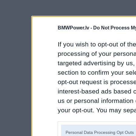
BMWPower.lv -
Do Not Process My
If you wish to opt-out of the
processing of your personal
targeted advertising by us
section to confirm your sel
opt-out request is proces
interest-based ads based o
us or personal information d
your opt-out. You may separ
disclosure of your personal
IAB’s list of downstream pa
Personal Data Processing Opt Outs