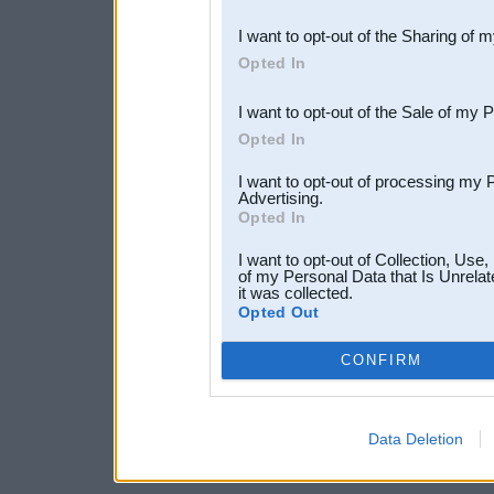
also be disclosed by us to 
I want to opt-out of the Sharing of 
Downstream Participants
th
Opted In
third parties.
I want to opt-out of the Sale of my 
Opted In
I want to opt-out of processing my 
Advertising.
Opted In
I want to opt-out of Collection, Use
of my Personal Data that Is Unrelat
it was collected.
Opted Out
CONFIRM
Data Deletion