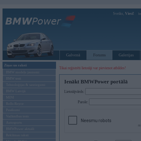
Sveiks,
Viesi!
Ie
Galvenā
Forums
Galerijas
Ziņas un raksti
Tikai reģistrēti lietotāji var pievienot atbildes!
BMW modeļu jaunumi
BMW testi
Ienākt BMWPower portālā
Tehnoloģijas & sasniegumi
BMW Latvijā
Lietotājvārds:
MINI
Parole:
Rolls-Royce
Pasākumi
Vadāmības tests
Autosports
BMWPower aktuāli
Reklāmas raksti