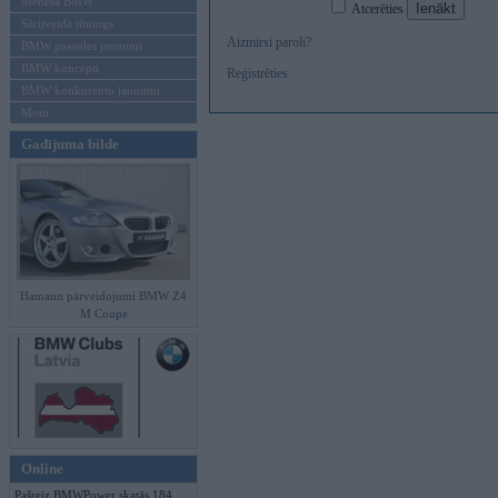
Mēneša BMW
Atcerēties
Sērijveida tūnings
Aizmirsi paroli?
BMW pasaules jaunumi
BMW koncepti
Reģistrēties
BMW konkurentu jaunumi
Moto
Gadījuma bilde
Hamann pārveidojumi BMW Z4
M Coupe
Online
Pašreiz BMWPower skatās 184