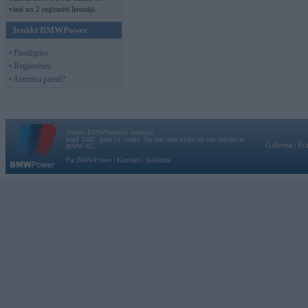
viesi un 2 reģistrēti lietotāji.
Ienākt BMWPower
• Pieslēgties
• Reģistrēties
• Aizmirsi paroli?
Vortāls BMWPower.lv darbojas
kopš 2002. gada 14. maija. Tas nav auto klubs un nav saistīts ar
Galvena
|
Fo
BMW AG.
Par BMWPower
|
Kontakti
|
Reklāma