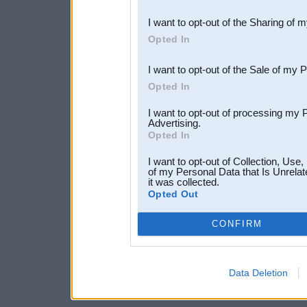
also be disclosed by us to 
I want to opt-out of the Sharing of 
Downstream Participants
th
Opted In
third parties.
I want to opt-out of the Sale of my 
Opted In
I want to opt-out of processing my 
Advertising.
Opted In
I want to opt-out of Collection, Use
of my Personal Data that Is Unrelat
it was collected.
Opted Out
CONFIRM
Data Deletion