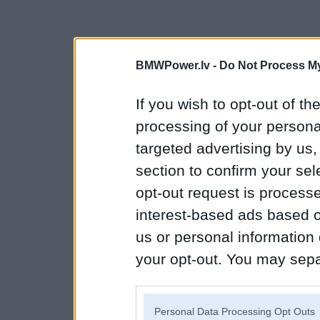
BMWPower.lv -
Do Not Process My
If you wish to opt-out of the
processing of your personal
targeted advertising by us
section to confirm your sel
opt-out request is proces
interest-based ads based o
us or personal information d
your opt-out. You may separ
disclosure of your personal
IAB’s list of downstream pa
Personal Data Processing Opt Outs