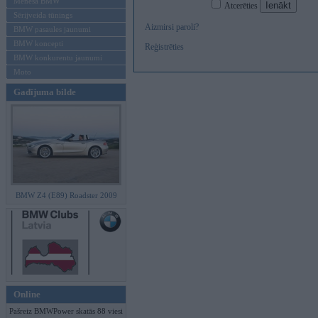
Mēneša BMW
Atcerēties
Sērijveida tūnings
Aizmirsi paroli?
BMW pasaules jaunumi
BMW koncepti
Reģistrēties
BMW konkurentu jaunumi
Moto
Gadījuma bilde
BMW Z4 (E89) Roadster 2009
Online
Pašreiz BMWPower skatās 88 viesi