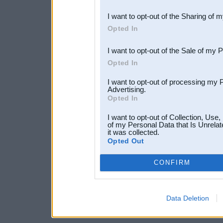
also be disclosed by us to 
I want to opt-out of the Sharing of 
Downstream Participants
th
Opted In
third parties.
I want to opt-out of the Sale of my 
Opted In
I want to opt-out of processing my 
Advertising.
Opted In
I want to opt-out of Collection, Use
of my Personal Data that Is Unrelat
it was collected.
Opted Out
CONFIRM
Data Deletion