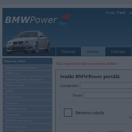
Sveiks,
Viesi!
Ie
Galvenā
Forums
Galerijas
Ziņas un raksti
Tikai reģistrēti lietotāji var pievienot atbildes!
BMW modeļu jaunumi
BMW testi
Ienākt BMWPower portālā
Tehnoloģijas & sasniegumi
BMW Latvijā
Lietotājvārds:
MINI
Parole:
Rolls-Royce
Pasākumi
Vadāmības tests
Autosports
BMWPower aktuāli
Reklāmas raksti