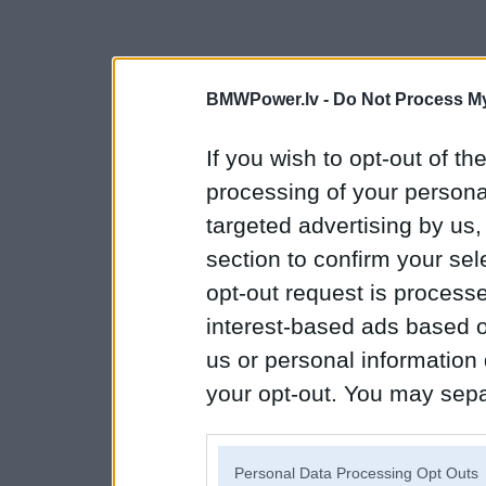
BMWPower.lv -
Do Not Process My
If you wish to opt-out of the
processing of your personal
targeted advertising by us
section to confirm your sel
opt-out request is proces
interest-based ads based o
us or personal information d
your opt-out. You may separ
disclosure of your personal
IAB’s list of downstream pa
Personal Data Processing Opt Outs