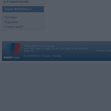
un 0 reģistrēti lietotāji.
Ienākt BMWPower
• Pieslēgties
• Reģistrēties
• Aizmirsi paroli?
Vortāls BMWPower.lv darbojas
kopš 2002. gada 14. maija. Tas nav auto klubs un nav saistīts ar
Galvena
|
Fo
BMW AG.
Par BMWPower
|
Kontakti
|
Reklāma