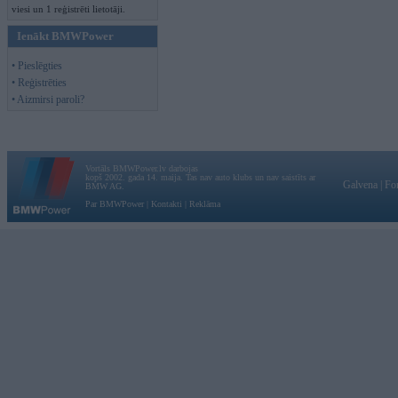
viesi un 1 reģistrēti lietotāji.
Ienākt BMWPower
• Pieslēgties
• Reģistrēties
• Aizmirsi paroli?
Vortāls BMWPower.lv darbojas
kopš 2002. gada 14. maija. Tas nav auto klubs un nav saistīts ar
Galvena
|
Fo
BMW AG.
Par BMWPower
|
Kontakti
|
Reklāma