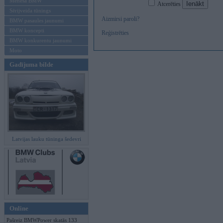
Mēneša BMW
Atcerēties
Sērijveida tūnings
Aizmirsi paroli?
BMW pasaules jaunumi
BMW koncepti
Reģistrēties
BMW konkurentu jaunumi
Moto
Gadījuma bilde
Latvijas lauku tūninga šedevri
Online
Pašreiz BMWPower skatās 133