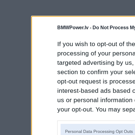
BMWPower.lv -
Do Not Process My
If you wish to opt-out of the
processing of your personal
targeted advertising by us
section to confirm your sel
opt-out request is proces
interest-based ads based o
us or personal information d
your opt-out. You may separ
disclosure of your personal
IAB’s list of downstream pa
Personal Data Processing Opt Outs