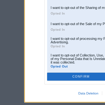
also be disclosed by us to 
I want to opt-out of the Sharing of 
Downstream Participants
th
Opted In
third parties.
I want to opt-out of the Sale of my 
Opted In
I want to opt-out of processing my 
Advertising.
Opted In
I want to opt-out of Collection, Use
of my Personal Data that Is Unrelat
it was collected.
Opted Out
CONFIRM
Data Deletion