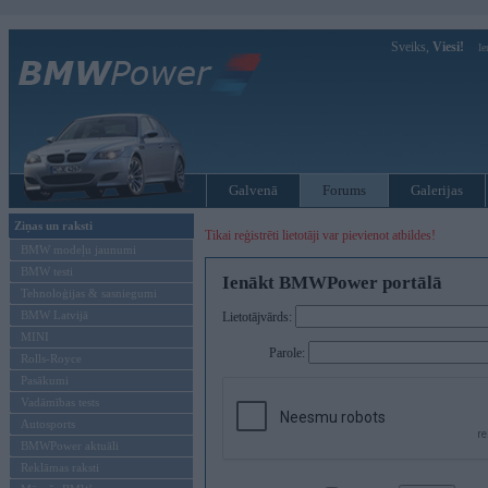
Sveiks,
Viesi!
Ie
Galvenā
Forums
Galerijas
Ziņas un raksti
Tikai reģistrēti lietotāji var pievienot atbildes!
BMW modeļu jaunumi
BMW testi
Ienākt BMWPower portālā
Tehnoloģijas & sasniegumi
BMW Latvijā
Lietotājvārds:
MINI
Parole:
Rolls-Royce
Pasākumi
Vadāmības tests
Autosports
BMWPower aktuāli
Reklāmas raksti