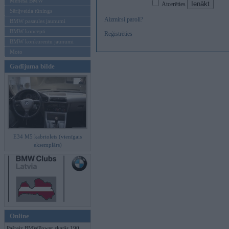
Mēneša BMW
Atcerēties
Sērijveida tūnings
Aizmirsi paroli?
BMW pasaules jaunumi
BMW koncepti
Reģistrēties
BMW konkurentu jaunumi
Moto
Gadījuma bilde
E34 M5 kabriolets (vienīgais
eksemplārs)
Online
Pašreiz BMWPower skatās 190