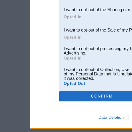
also be disclosed by us to 
I want to opt-out of the Sharing of 
Downstream Participants
th
Opted In
third parties.
I want to opt-out of the Sale of my 
Opted In
I want to opt-out of processing my 
Advertising.
Opted In
I want to opt-out of Collection, Use
of my Personal Data that Is Unrelat
it was collected.
Opted Out
CONFIRM
Data Deletion