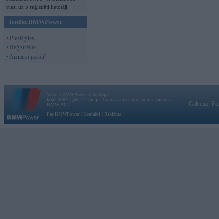
viesi un 5 reģistrēti lietotāji.
Ienākt BMWPower
• Pieslēgties
• Reģistrēties
• Aizmirsi paroli?
Vortāls BMWPower.lv darbojas
kopš 2002. gada 14. maija. Tas nav auto klubs un nav saistīts ar
Galvena
|
Fo
BMW AG.
Par BMWPower
|
Kontakti
|
Reklāma