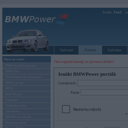
Sveiks,
Viesi!
Ie
Galvenā
Forums
Galerijas
Ziņas un raksti
Tikai reģistrēti lietotāji var pievienot atbildes!
BMW modeļu jaunumi
BMW testi
Ienākt BMWPower portālā
Tehnoloģijas & sasniegumi
BMW Latvijā
Lietotājvārds:
MINI
Parole:
Rolls-Royce
Pasākumi
Vadāmības tests
Autosports
BMWPower aktuāli
Reklāmas raksti