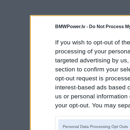
BMWPower.lv -
Do Not Process My
If you wish to opt-out of the
processing of your personal
targeted advertising by us
section to confirm your sel
opt-out request is proces
interest-based ads based o
us or personal information d
your opt-out. You may separ
disclosure of your personal
IAB’s list of downstream pa
Personal Data Processing Opt Outs