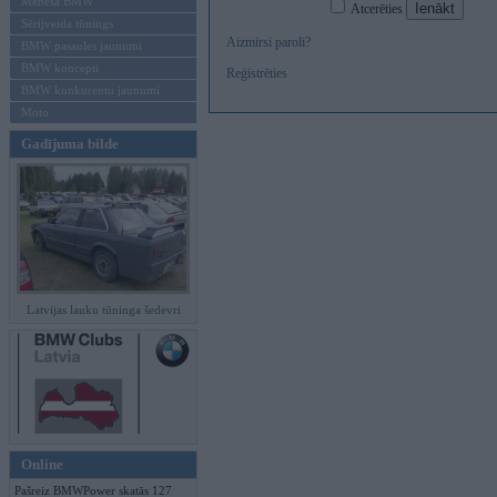
Mēneša BMW
Atcerēties
Sērijveida tūnings
Aizmirsi paroli?
BMW pasaules jaunumi
BMW koncepti
Reģistrēties
BMW konkurentu jaunumi
Moto
Gadījuma bilde
Latvijas lauku tūninga šedevri
Online
Pašreiz BMWPower skatās 127