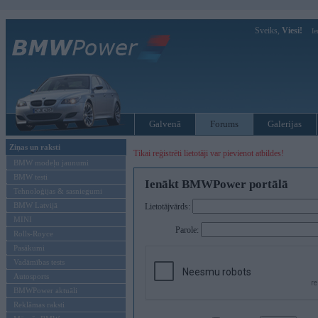
Sveiks,
Viesi!
Ie
Galvenā
Forums
Galerijas
Ziņas un raksti
Tikai reģistrēti lietotāji var pievienot atbildes!
BMW modeļu jaunumi
BMW testi
Ienākt BMWPower portālā
Tehnoloģijas & sasniegumi
BMW Latvijā
Lietotājvārds:
MINI
Parole:
Rolls-Royce
Pasākumi
Vadāmības tests
Autosports
BMWPower aktuāli
Reklāmas raksti