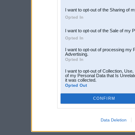
also be disclosed by us to 
I want to opt-out of the Sharing of 
Downstream Participants
th
Opted In
third parties.
I want to opt-out of the Sale of my 
Opted In
I want to opt-out of processing my 
Advertising.
Opted In
I want to opt-out of Collection, Use
of my Personal Data that Is Unrelat
it was collected.
Opted Out
CONFIRM
Data Deletion