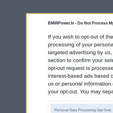
BMWPower.lv -
Do Not Process My
If you wish to opt-out of the
processing of your personal
targeted advertising by us
section to confirm your sel
opt-out request is proces
interest-based ads based o
us or personal information d
your opt-out. You may separ
disclosure of your personal
IAB’s list of downstream pa
Personal Data Processing Opt Outs