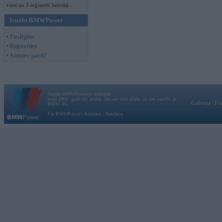
viesi un 3 reģistrēti lietotāji.
Ienākt BMWPower
• Pieslēgties
• Reģistrēties
• Aizmirsi paroli?
Vortāls BMWPower.lv darbojas
kopš 2002. gada 14. maija. Tas nav auto klubs un nav saistīts ar
Galvena
|
Fo
BMW AG.
Par BMWPower
|
Kontakti
|
Reklāma