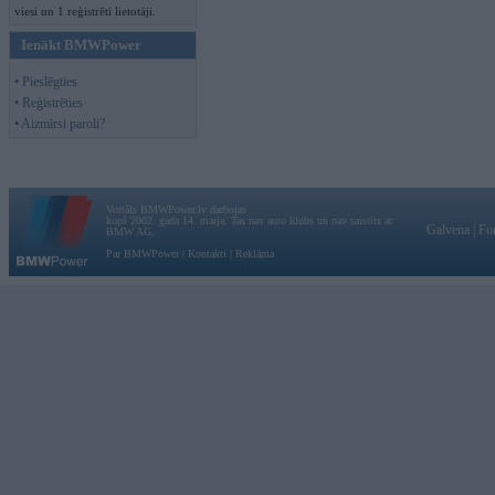
viesi un 1 reģistrēti lietotāji.
Ienākt BMWPower
• Pieslēgties
• Reģistrēties
• Aizmirsi paroli?
Vortāls BMWPower.lv darbojas
kopš 2002. gada 14. maija. Tas nav auto klubs un nav saistīts ar
Galvena
|
Fo
BMW AG.
Par BMWPower
|
Kontakti
|
Reklāma