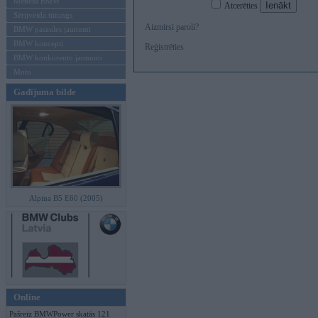
Mēneša BMW
Atcerēties
Sērijveida tūnings
Aizmirsi paroli?
BMW pasaules jaunumi
BMW koncepti
Reģistrēties
BMW konkurentu jaunumi
Moto
Gadījuma bilde
Alpina B5 E60 (2005)
Online
Pašreiz BMWPower skatās 121