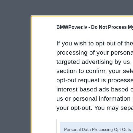
BMWPower.lv -
Do Not Process My
If you wish to opt-out of the
processing of your personal
targeted advertising by us
section to confirm your sel
opt-out request is proces
interest-based ads based o
us or personal information d
your opt-out. You may separ
disclosure of your personal
IAB’s list of downstream pa
Personal Data Processing Opt Outs