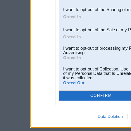
also be disclosed by us to 
I want to opt-out of the Sharing of 
Downstream Participants
th
Opted In
third parties.
I want to opt-out of the Sale of my 
Opted In
I want to opt-out of processing my 
Advertising.
Opted In
I want to opt-out of Collection, Use
of my Personal Data that Is Unrelat
it was collected.
Opted Out
CONFIRM
Data Deletion