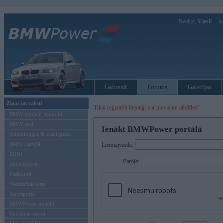
Sveiks,
Viesi!
Ie
Galvenā
Forums
Galerijas
Ziņas un raksti
Tikai reģistrēti lietotāji var pievienot atbildes!
BMW modeļu jaunumi
BMW testi
Ienākt BMWPower portālā
Tehnoloģijas & sasniegumi
BMW Latvijā
Lietotājvārds:
MINI
Parole:
Rolls-Royce
Pasākumi
Vadāmības tests
Autosports
BMWPower aktuāli
Reklāmas raksti