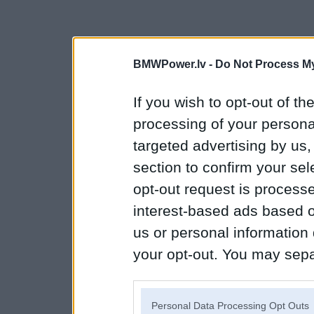
BMWPower.lv -
Do Not Process My
If you wish to opt-out of the
processing of your personal
targeted advertising by us
section to confirm your sel
opt-out request is proces
interest-based ads based o
us or personal information d
your opt-out. You may separ
disclosure of your personal
IAB’s list of downstream pa
Personal Data Processing Opt Outs