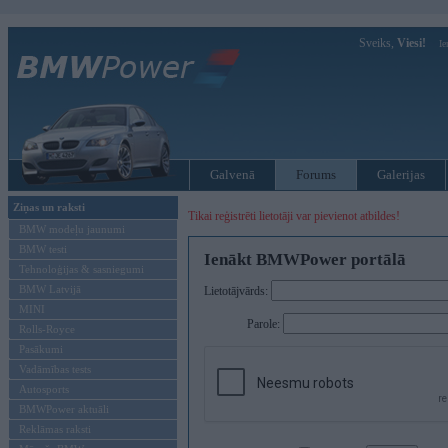
Sveiks,
Viesi!
Ie
Galvenā
Forums
Galerijas
Ziņas un raksti
Tikai reģistrēti lietotāji var pievienot atbildes!
BMW modeļu jaunumi
BMW testi
Ienākt BMWPower portālā
Tehnoloģijas & sasniegumi
BMW Latvijā
Lietotājvārds:
MINI
Parole:
Rolls-Royce
Pasākumi
Vadāmības tests
Autosports
BMWPower aktuāli
Reklāmas raksti