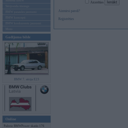
Mēneša BMW
Atcerēties
Sērijveida tūnings
Aizmirsi paroli?
BMW pasaules jaunumi
BMW koncepti
Reģistrēties
BMW konkurentu jaunumi
Moto
Gadījuma bilde
BMW 7. sērija E23
Online
Pašreiz BMWPower skatās 176