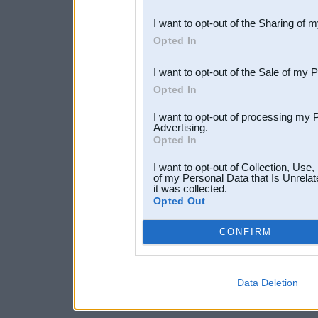
also be disclosed by us to 
I want to opt-out of the Sharing of 
Downstream Participants
th
Opted In
third parties.
I want to opt-out of the Sale of my 
Opted In
I want to opt-out of processing my 
Advertising.
Opted In
I want to opt-out of Collection, Use
of my Personal Data that Is Unrelat
it was collected.
Opted Out
CONFIRM
Data Deletion