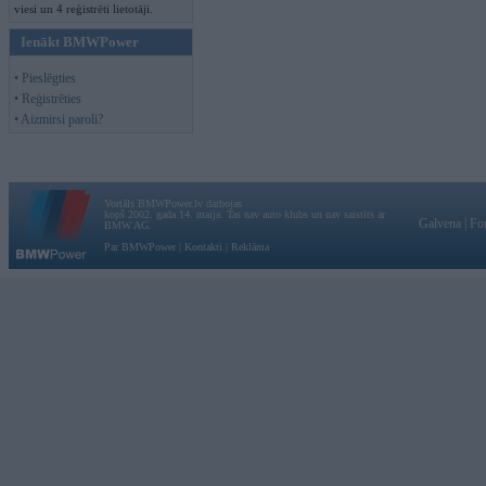
viesi un 4 reģistrēti lietotāji.
Ienākt BMWPower
• Pieslēgties
• Reģistrēties
• Aizmirsi paroli?
Vortāls BMWPower.lv darbojas
kopš 2002. gada 14. maija. Tas nav auto klubs un nav saistīts ar
Galvena
|
Fo
BMW AG.
Par BMWPower
|
Kontakti
|
Reklāma