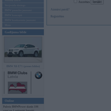
Mēneša BMW
Atcerēties
Sērijveida tūnings
Aizmirsi paroli?
BMW pasaules jaunumi
BMW koncepti
Reģistrēties
BMW konkurentu jaunumi
Moto
Gadījuma bilde
BMW X6 E71 (preses bildes)
Online
Pašreiz BMWPower skatās 106
viesi un 1 reģistrēti lietotāji.