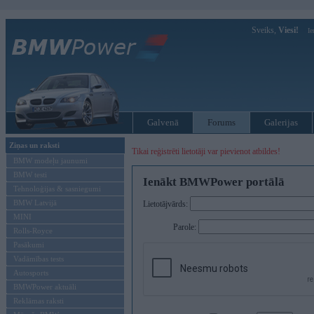
Sveiks,
Viesi!
Ie
Galvenā
Forums
Galerijas
Ziņas un raksti
Tikai reģistrēti lietotāji var pievienot atbildes!
BMW modeļu jaunumi
BMW testi
Ienākt BMWPower portālā
Tehnoloģijas & sasniegumi
BMW Latvijā
Lietotājvārds:
MINI
Parole:
Rolls-Royce
Pasākumi
Vadāmības tests
Autosports
BMWPower aktuāli
Reklāmas raksti