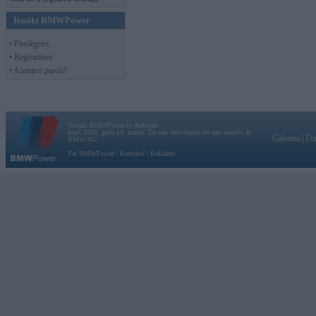
Ienākt BMWPower
• Pieslēgties
• Reģistrēties
• Aizmirsi paroli?
Vortāls BMWPower.lv darbojas
kopš 2002. gada 14. maija. Tas nav auto klubs un nav saistīts ar
Galvena
|
Fo
BMW AG.
Par BMWPower
|
Kontakti
|
Reklāma