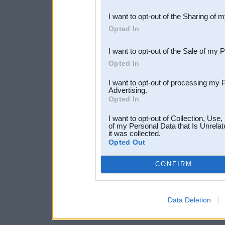
also be disclosed by us to 
I want to opt-out of the Sharing of 
Downstream Participants
th
Opted In
third parties.
I want to opt-out of the Sale of my 
Opted In
I want to opt-out of processing my 
Advertising.
Opted In
I want to opt-out of Collection, Use
of my Personal Data that Is Unrelat
it was collected.
Opted Out
CONFIRM
Data Deletion