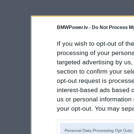
BMWPower.lv -
Do Not Process My
If you wish to opt-out of the
processing of your personal
targeted advertising by us
section to confirm your sel
opt-out request is proces
interest-based ads based o
us or personal information d
your opt-out. You may separ
disclosure of your personal
IAB’s list of downstream pa
Personal Data Processing Opt Outs