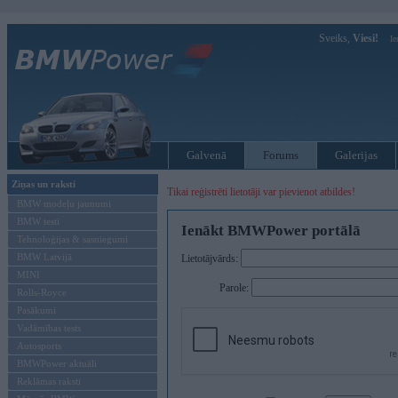
Sveiks,
Viesi!
Ie
Galvenā
Forums
Galerijas
Ziņas un raksti
Tikai reģistrēti lietotāji var pievienot atbildes!
BMW modeļu jaunumi
BMW testi
Ienākt BMWPower portālā
Tehnoloģijas & sasniegumi
BMW Latvijā
Lietotājvārds:
MINI
Parole:
Rolls-Royce
Pasākumi
Vadāmības tests
Autosports
BMWPower aktuāli
Reklāmas raksti