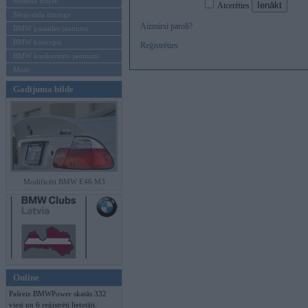
Mēneša BMW
Atcerēties
Sērijveida tūnings
Aizmirsi paroli?
BMW pasaules jaunumi
BMW koncepti
Reģistrēties
BMW konkurentu jaunumi
Moto
Gadījuma bilde
Modificēti BMW E46 M3
Online
Pašreiz BMWPower skatās 332
viesi un 6 reģistrēti lietotāji.