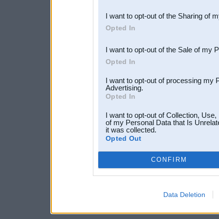
also be disclosed by us to 
I want to opt-out of the Sharing of 
Downstream Participants
th
Opted In
third parties.
I want to opt-out of the Sale of my 
Opted In
I want to opt-out of processing my 
Advertising.
Opted In
I want to opt-out of Collection, Use
of my Personal Data that Is Unrelat
it was collected.
Opted Out
CONFIRM
Data Deletion