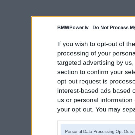
BMWPower.lv -
Do Not Process My
If you wish to opt-out of the
processing of your personal
targeted advertising by us
section to confirm your sel
opt-out request is proces
interest-based ads based o
us or personal information d
your opt-out. You may separ
disclosure of your personal
IAB’s list of downstream pa
Personal Data Processing Opt Outs