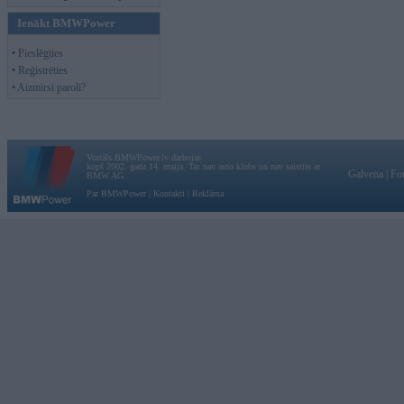
Ienākt BMWPower
• Pieslēgties
• Reģistrēties
• Aizmirsi paroli?
Vortāls BMWPower.lv darbojas
kopš 2002. gada 14. maija. Tas nav auto klubs un nav saistīts ar
Galvena
|
Fo
BMW AG.
Par BMWPower
|
Kontakti
|
Reklāma