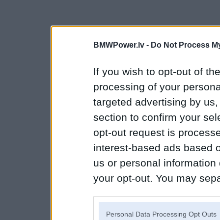
BMWPower.lv -
Do Not Process My
If you wish to opt-out of the
processing of your personal
targeted advertising by us
section to confirm your sel
opt-out request is proces
interest-based ads based o
us or personal information d
your opt-out. You may separ
disclosure of your personal
IAB’s list of downstream pa
Personal Data Processing Opt Outs