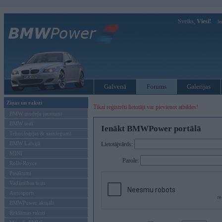
Sveiks,
Viesi!
Ie
Galvenā
Forums
Galerijas
Ziņas un raksti
Tikai reģistrēti lietotāji var pievienot atbildes!
BMW modeļu jaunumi
BMW testi
Ienākt BMWPower portālā
Tehnoloģijas & sasniegumi
BMW Latvijā
Lietotājvārds:
MINI
Parole:
Rolls-Royce
Pasākumi
Vadāmības tests
Autosports
BMWPower aktuāli
Reklāmas raksti