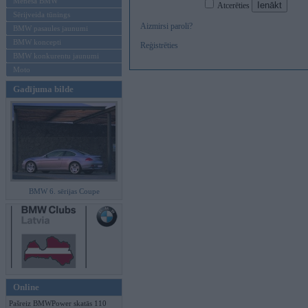
Mēneša BMW
Atcerēties
Sērijveida tūnings
Aizmirsi paroli?
BMW pasaules jaunumi
BMW koncepti
Reģistrēties
BMW konkurentu jaunumi
Moto
Gadījuma bilde
BMW 6. sērijas Coupe
Online
Pašreiz BMWPower skatās 110