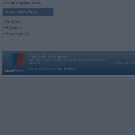
viesi un 4 reģistrēti lietotāji.
Ienākt BMWPower
• Pieslēgties
• Reģistrēties
• Aizmirsi paroli?
Vortāls BMWPower.lv darbojas
kopš 2002. gada 14. maija. Tas nav auto klubs un nav saistīts ar
Galvena
|
Fo
BMW AG.
Par BMWPower
|
Kontakti
|
Reklāma