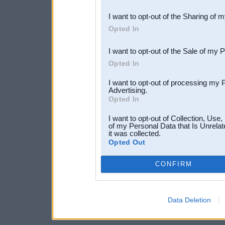
also be disclosed by us to 
I want to opt-out of the Sharing of 
Downstream Participants
th
Opted In
third parties.
I want to opt-out of the Sale of my 
Opted In
I want to opt-out of processing my 
Advertising.
Opted In
I want to opt-out of Collection, Use
of my Personal Data that Is Unrelat
it was collected.
Opted Out
CONFIRM
Data Deletion