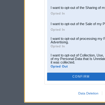
also be disclosed by us to 
I want to opt-out of the Sharing of 
Downstream Participants
th
Opted In
third parties.
I want to opt-out of the Sale of my 
Opted In
I want to opt-out of processing my 
Advertising.
Opted In
I want to opt-out of Collection, Use
of my Personal Data that Is Unrelat
it was collected.
Opted Out
CONFIRM
Data Deletion