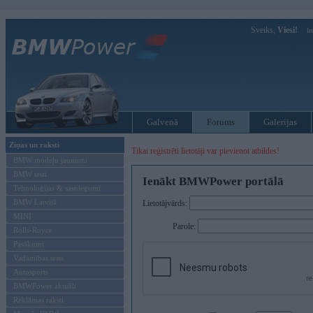
Sveiks,
Viesi!
Ie
Galvenā
Forums
Galerijas
Ziņas un raksti
Tikai reģistrēti lietotāji var pievienot atbildes!
BMW modeļu jaunumi
BMW testi
Ienākt BMWPower portālā
Tehnoloģijas & sasniegumi
BMW Latvijā
Lietotājvārds:
MINI
Parole:
Rolls-Royce
Pasākumi
Vadāmības tests
Autosports
BMWPower aktuāli
Reklāmas raksti