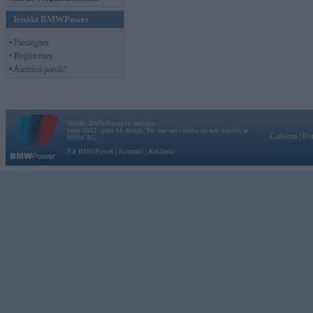
Ienākt BMWPower
• Pieslēgties
• Reģistrēties
• Aizmirsi paroli?
Vortāls BMWPower.lv darbojas
kopš 2002. gada 14. maija. Tas nav auto klubs un nav saistīts ar
Galvena
|
Fo
BMW AG.
Par BMWPower
|
Kontakti
|
Reklāma