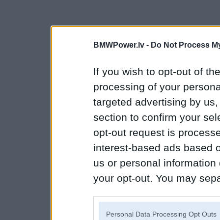
BMWPower.lv -
Do Not Process My
If you wish to opt-out of the
processing of your personal
targeted advertising by us
section to confirm your sel
opt-out request is proces
interest-based ads based o
us or personal information d
your opt-out. You may separ
disclosure of your personal
IAB’s list of downstream pa
Personal Data Processing Opt Outs