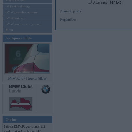
Mēneša BMW
Atcerēties
Sērijveida tūnings
Aizmirsi paroli?
BMW pasaules jaunumi
BMW koncepti
Reģistrēties
BMW konkurentu jaunumi
Moto
Gadījuma bilde
BMW X6 E71 (preses bildes)
Online
Pašreiz BMWPower skatās 111
viesi un 4 reģistrēti lietotāji.