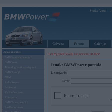
Sveiks,
Viesi!
Ie
Galvenā
Forums
Galerijas
Ziņas un raksti
Tikai reģistrēti lietotāji var pievienot atbildes!
BMW modeļu jaunumi
BMW testi
Ienākt BMWPower portālā
Tehnoloģijas & sasniegumi
BMW Latvijā
Lietotājvārds:
MINI
Parole:
Rolls-Royce
Pasākumi
Vadāmības tests
Autosports
BMWPower aktuāli
Reklāmas raksti