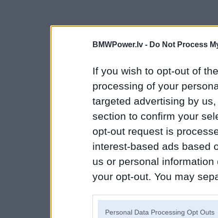
BMWPower.lv -
Do Not Process My
If you wish to opt-out of the
processing of your personal
targeted advertising by us
section to confirm your sel
opt-out request is proces
interest-based ads based o
us or personal information d
your opt-out. You may separ
disclosure of your personal
IAB’s list of downstream pa
Personal Data Processing Opt Outs