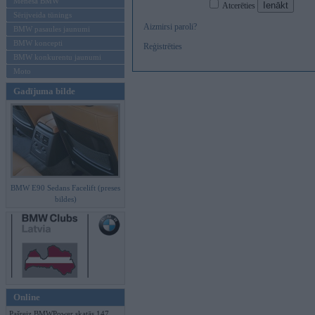
Mēneša BMW
Atcerēties
Sērijveida tūnings
Aizmirsi paroli?
BMW pasaules jaunumi
BMW koncepti
Reģistrēties
BMW konkurentu jaunumi
Moto
Gadījuma bilde
BMW E90 Sedans Facelift (preses
bildes)
Online
Pašreiz BMWPower skatās 147