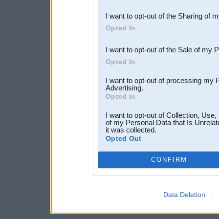
also be disclosed by us to 
I want to opt-out of the Sharing of 
Downstream Participants
th
Opted In
third parties.
I want to opt-out of the Sale of my 
Opted In
I want to opt-out of processing my 
Advertising.
Opted In
I want to opt-out of Collection, Use
of my Personal Data that Is Unrelat
it was collected.
Opted Out
CONFIRM
Data Deletion