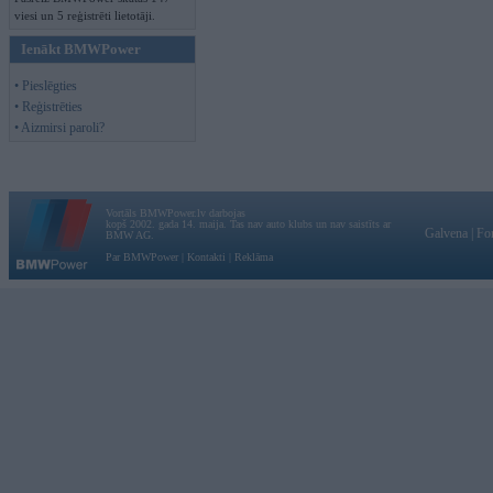
viesi un 5 reģistrēti lietotāji.
Ienākt BMWPower
• Pieslēgties
• Reģistrēties
• Aizmirsi paroli?
Vortāls BMWPower.lv darbojas
kopš 2002. gada 14. maija. Tas nav auto klubs un nav saistīts ar
Galvena
|
Fo
BMW AG.
Par BMWPower
|
Kontakti
|
Reklāma