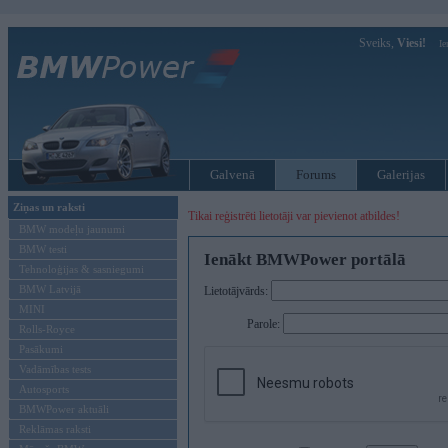
Sveiks,
Viesi!
Ie
Galvenā
Forums
Galerijas
Ziņas un raksti
Tikai reģistrēti lietotāji var pievienot atbildes!
BMW modeļu jaunumi
BMW testi
Ienākt BMWPower portālā
Tehnoloģijas & sasniegumi
BMW Latvijā
Lietotājvārds:
MINI
Parole:
Rolls-Royce
Pasākumi
Vadāmības tests
Autosports
BMWPower aktuāli
Reklāmas raksti