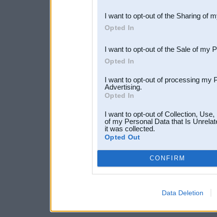
also be disclosed by us to 
I want to opt-out of the Sharing of 
Downstream Participants
th
Opted In
third parties.
I want to opt-out of the Sale of my 
Opted In
I want to opt-out of processing my 
Advertising.
Opted In
I want to opt-out of Collection, Use
of my Personal Data that Is Unrelat
it was collected.
Opted Out
CONFIRM
Data Deletion