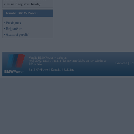
viesi un 5 reģistrēti lietotāji.
Ienākt BMWPower
• Pieslēgties
• Reģistrēties
• Aizmirsi paroli?
Vortāls BMWPower.lv darbojas
kopš 2002. gada 14. maija. Tas nav auto klubs un nav saistīts ar
Galvena
|
Fo
BMW AG.
Par BMWPower
|
Kontakti
|
Reklāma