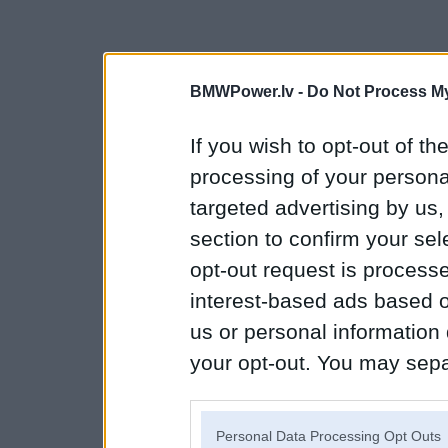
BMWPower.lv -
Do Not Process My
If you wish to opt-out of the
processing of your personal
targeted advertising by us
section to confirm your sel
opt-out request is proces
interest-based ads based o
us or personal information d
your opt-out. You may separ
disclosure of your personal
IAB’s list of downstream pa
Personal Data Processing Opt Outs