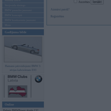
Mēneša BMW
Atcerēties
Sērijveida tūnings
Aizmirsi paroli?
BMW pasaules jaunumi
BMW koncepti
Reģistrēties
BMW konkurentu jaunumi
Moto
Gadījuma bilde
Hamann pārveidojumi BMW 3.
sērijas kabrioletam E93
Online
Pašreiz BMWPower skatās 132