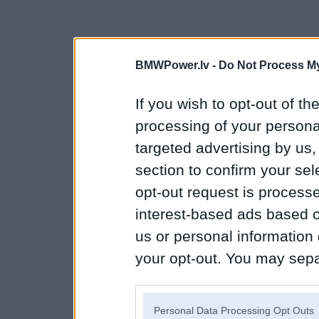
BMWPower.lv -
Do Not Process My
If you wish to opt-out of the
processing of your personal
targeted advertising by us
section to confirm your sel
opt-out request is proces
interest-based ads based o
us or personal information d
your opt-out. You may separ
disclosure of your personal
IAB’s list of downstream pa
Personal Data Processing Opt Outs