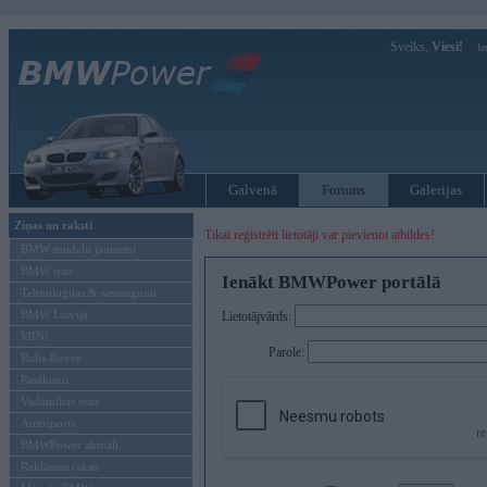
Sveiks,
Viesi!
Ie
Galvenā
Forums
Galerijas
Ziņas un raksti
Tikai reģistrēti lietotāji var pievienot atbildes!
BMW modeļu jaunumi
BMW testi
Ienākt BMWPower portālā
Tehnoloģijas & sasniegumi
BMW Latvijā
Lietotājvārds:
MINI
Parole:
Rolls-Royce
Pasākumi
Vadāmības tests
Autosports
BMWPower aktuāli
Reklāmas raksti