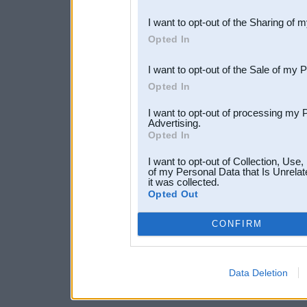
also be disclosed by us to 
I want to opt-out of the Sharing of 
Downstream Participants
th
Opted In
third parties.
I want to opt-out of the Sale of my 
Opted In
I want to opt-out of processing my 
Advertising.
Opted In
I want to opt-out of Collection, Use
of my Personal Data that Is Unrelat
it was collected.
Opted Out
CONFIRM
Data Deletion