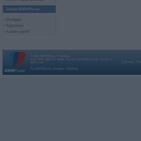
Ienākt BMWPower
• Pieslēgties
• Reģistrēties
• Aizmirsi paroli?
Vortāls BMWPower.lv darbojas
kopš 2002. gada 14. maija. Tas nav auto klubs un nav saistīts ar
Galvena
|
Fo
BMW AG.
Par BMWPower
|
Kontakti
|
Reklāma