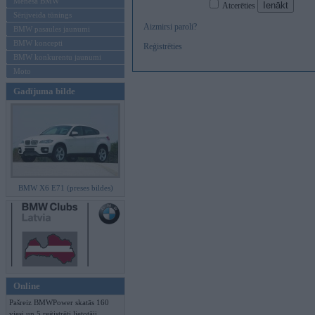
Mēneša BMW
Atcerēties
Sērijveida tūnings
Aizmirsi paroli?
BMW pasaules jaunumi
BMW koncepti
Reģistrēties
BMW konkurentu jaunumi
Moto
Gadījuma bilde
BMW X6 E71 (preses bildes)
Online
Pašreiz BMWPower skatās 160
viesi un 5 reģistrēti lietotāji.