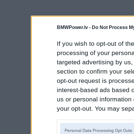
BMWPower.lv -
Do Not Process My
If you wish to opt-out of the
processing of your personal
targeted advertising by us
section to confirm your sel
opt-out request is proces
interest-based ads based o
us or personal information d
your opt-out. You may separ
disclosure of your personal
IAB’s list of downstream pa
Personal Data Processing Opt Outs