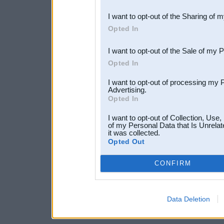
also be disclosed by us to 
I want to opt-out of the Sharing of 
Downstream Participants
th
Opted In
third parties.
I want to opt-out of the Sale of my 
Opted In
I want to opt-out of processing my 
Advertising.
Opted In
I want to opt-out of Collection, Use
of my Personal Data that Is Unrelat
it was collected.
Opted Out
CONFIRM
Data Deletion