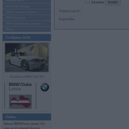
Mēneša BMW
Atcerēties
Sērijveida tūnings
Aizmirsi paroli?
BMW pasaules jaunumi
BMW koncepti
Reģistrēties
BMW konkurentu jaunumi
Moto
Gadījuma bilde
Modificēti BMW E46 M3
Online
Pašreiz BMWPower skatās 153
viesi un 4 reģistrēti lietotāji.