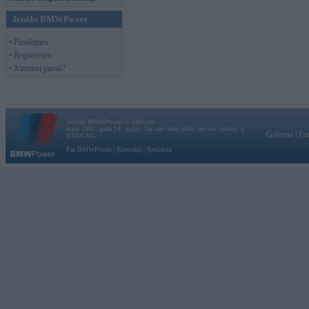
Ienākt BMWPower
• Pieslēgties
• Reģistrēties
• Aizmirsi paroli?
Vortāls BMWPower.lv darbojas
kopš 2002. gada 14. maija. Tas nav auto klubs un nav saistīts ar
Galvena
|
Fo
BMW AG.
Par BMWPower
|
Kontakti
|
Reklāma