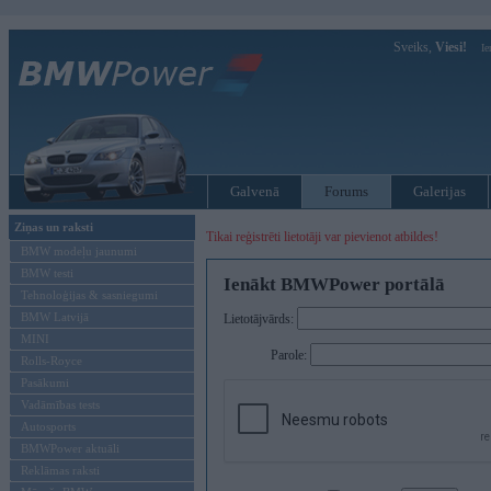
Sveiks,
Viesi!
Ie
Galvenā
Forums
Galerijas
Ziņas un raksti
Tikai reģistrēti lietotāji var pievienot atbildes!
BMW modeļu jaunumi
BMW testi
Ienākt BMWPower portālā
Tehnoloģijas & sasniegumi
BMW Latvijā
Lietotājvārds:
MINI
Parole:
Rolls-Royce
Pasākumi
Vadāmības tests
Autosports
BMWPower aktuāli
Reklāmas raksti