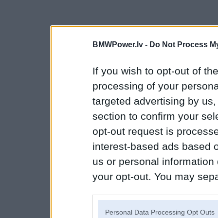
BMWPower.lv -
Do Not Process My
If you wish to opt-out of the
processing of your personal
targeted advertising by us
section to confirm your sel
opt-out request is proces
interest-based ads based o
us or personal information d
your opt-out. You may separ
disclosure of your personal
IAB’s list of downstream pa
Personal Data Processing Opt Outs