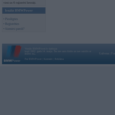
viesi un 6 reģistrēti lietotāji.
Ienākt BMWPower
• Pieslēgties
• Reģistrēties
• Aizmirsi paroli?
Vortāls BMWPower.lv darbojas
kopš 2002. gada 14. maija. Tas nav auto klubs un nav saistīts ar
Galvena
|
Fo
BMW AG.
Par BMWPower
|
Kontakti
|
Reklāma