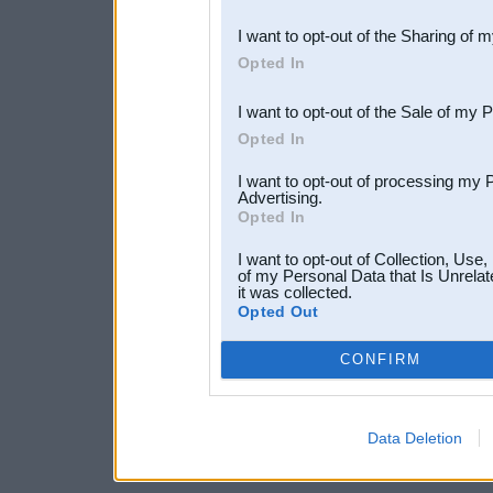
also be disclosed by us to 
I want to opt-out of the Sharing of 
Downstream Participants
th
Opted In
third parties.
I want to opt-out of the Sale of my 
Opted In
I want to opt-out of processing my 
Advertising.
Opted In
I want to opt-out of Collection, Use
of my Personal Data that Is Unrelat
it was collected.
Opted Out
CONFIRM
Data Deletion