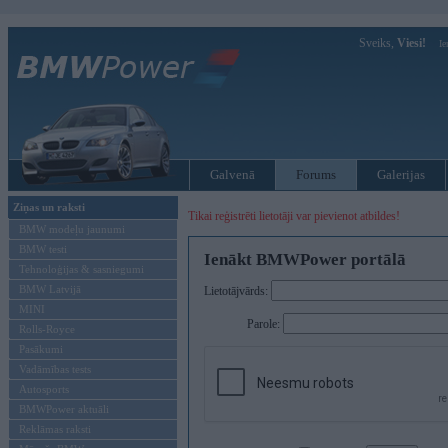
Sveiks,
Viesi!
Ie
Galvenā
Forums
Galerijas
Ziņas un raksti
Tikai reģistrēti lietotāji var pievienot atbildes!
BMW modeļu jaunumi
BMW testi
Ienākt BMWPower portālā
Tehnoloģijas & sasniegumi
BMW Latvijā
Lietotājvārds:
MINI
Parole:
Rolls-Royce
Pasākumi
Vadāmības tests
Autosports
BMWPower aktuāli
Reklāmas raksti