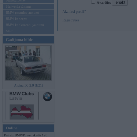
Mēneša BMW
Atcerēties
Sērijveida tūnings
Aizmirsi paroli?
BMW pasaules jaunumi
BMW koncepti
Reģistrēties
BMW konkurentu jaunumi
Moto
Gadījuma bilde
Alpina B6 2.8 (E21)
Online
Pašreiz BMWPower skatās 120