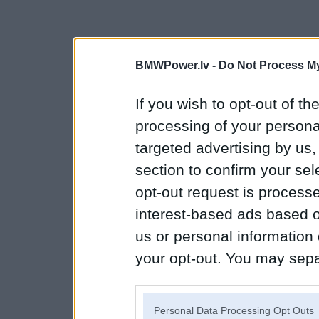
BMWPower.lv -
Do Not Process My
If you wish to opt-out of the
processing of your personal
targeted advertising by us
section to confirm your sel
opt-out request is proces
interest-based ads based o
us or personal information d
your opt-out. You may separ
disclosure of your personal
IAB’s list of downstream pa
Personal Data Processing Opt Outs