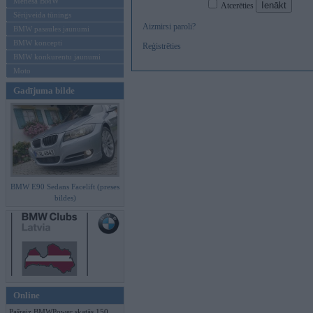
Mēneša BMW
Atcerēties
Sērijveida tūnings
Aizmirsi paroli?
BMW pasaules jaunumi
BMW koncepti
Reģistrēties
BMW konkurentu jaunumi
Moto
Gadījuma bilde
BMW E90 Sedans Facelift (preses
bildes)
Online
Pašreiz BMWPower skatās 150