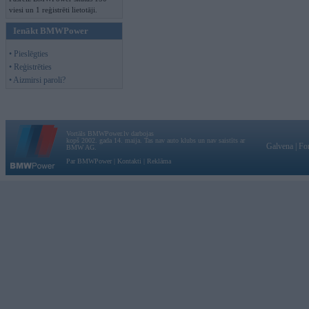
viesi un 1 reģistrēti lietotāji.
Ienākt BMWPower
• Pieslēgties
• Reģistrēties
• Aizmirsi paroli?
Vortāls BMWPower.lv darbojas
kopš 2002. gada 14. maija. Tas nav auto klubs un nav saistīts ar
Galvena
|
Fo
BMW AG.
Par BMWPower
|
Kontakti
|
Reklāma