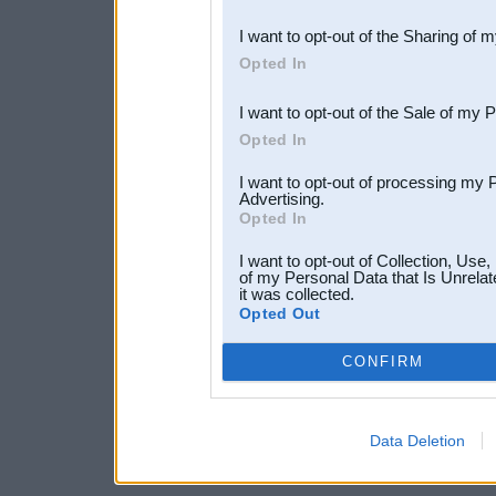
also be disclosed by us to 
I want to opt-out of the Sharing of 
Downstream Participants
th
Opted In
third parties.
I want to opt-out of the Sale of my 
Opted In
I want to opt-out of processing my 
Advertising.
Opted In
I want to opt-out of Collection, Use
of my Personal Data that Is Unrelat
it was collected.
Opted Out
CONFIRM
Data Deletion