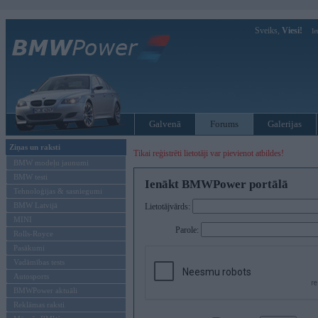
Sveiks,
Viesi!
Ie
Galvenā
Forums
Galerijas
Ziņas un raksti
Tikai reģistrēti lietotāji var pievienot atbildes!
BMW modeļu jaunumi
BMW testi
Ienākt BMWPower portālā
Tehnoloģijas & sasniegumi
BMW Latvijā
Lietotājvārds:
MINI
Parole:
Rolls-Royce
Pasākumi
Vadāmības tests
Autosports
BMWPower aktuāli
Reklāmas raksti