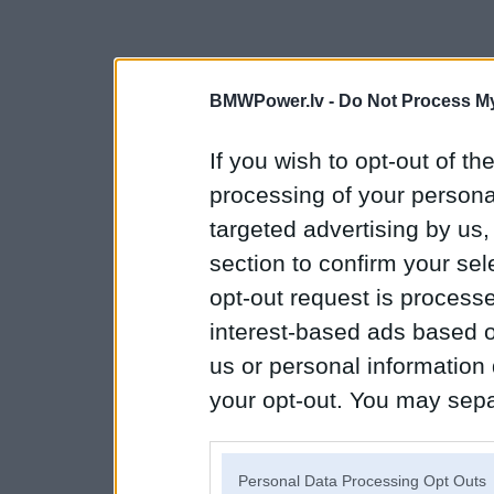
BMWPower.lv -
Do Not Process My
If you wish to opt-out of the
processing of your personal
targeted advertising by us
section to confirm your sel
opt-out request is proces
interest-based ads based o
us or personal information d
your opt-out. You may separ
disclosure of your personal
IAB’s list of downstream pa
Personal Data Processing Opt Outs