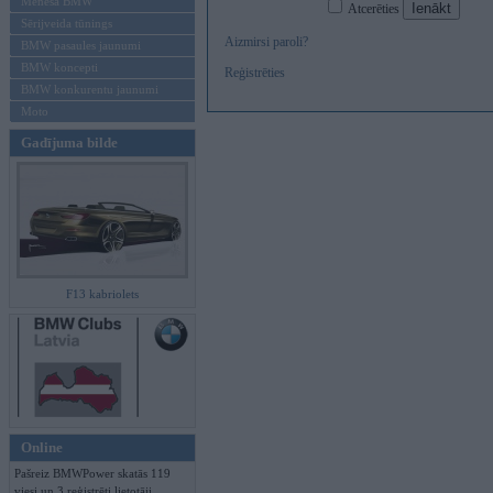
Mēneša BMW
Atcerēties
Sērijveida tūnings
Aizmirsi paroli?
BMW pasaules jaunumi
BMW koncepti
Reģistrēties
BMW konkurentu jaunumi
Moto
Gadījuma bilde
F13 kabriolets
Online
Pašreiz BMWPower skatās 119
viesi un 3 reģistrēti lietotāji.