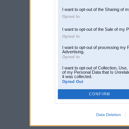
also be disclosed by us to 
I want to opt-out of the Sharing of 
Downstream Participants
th
Opted In
third parties.
I want to opt-out of the Sale of my 
Opted In
I want to opt-out of processing my 
Advertising.
Opted In
I want to opt-out of Collection, Use
of my Personal Data that Is Unrelat
it was collected.
Opted Out
CONFIRM
Data Deletion