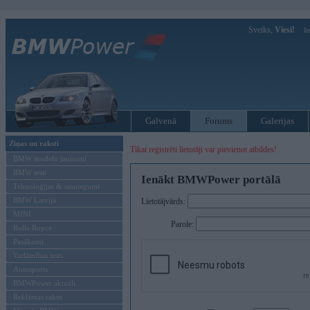
Sveiks,
Viesi!
Ie
Galvenā
Forums
Galerijas
Ziņas un raksti
Tikai reģistrēti lietotāji var pievienot atbildes!
BMW modeļu jaunumi
BMW testi
Ienākt BMWPower portālā
Tehnoloģijas & sasniegumi
BMW Latvijā
Lietotājvārds:
MINI
Parole:
Rolls-Royce
Pasākumi
Vadāmības tests
Autosports
BMWPower aktuāli
Reklāmas raksti