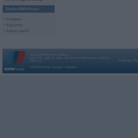
Ienākt BMWPower
• Pieslēgties
• Reģistrēties
• Aizmirsi paroli?
Vortāls BMWPower.lv darbojas
kopš 2002. gada 14. maija. Tas nav auto klubs un nav saistīts ar
Galvena
|
Fo
BMW AG.
Par BMWPower
|
Kontakti
|
Reklāma