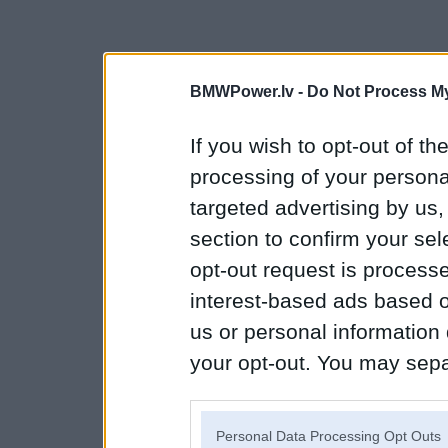
BMWPower.lv -
Do Not Process My
If you wish to opt-out of the
processing of your personal
targeted advertising by us
section to confirm your sel
opt-out request is proces
interest-based ads based o
us or personal information d
your opt-out. You may separ
disclosure of your personal
IAB’s list of downstream pa
Personal Data Processing Opt Outs