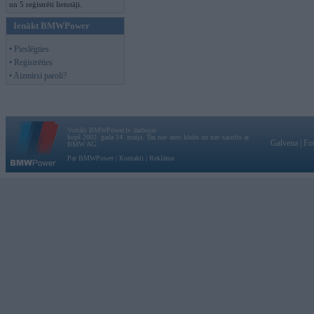
un 5 reģistrēti lietotāji.
Ienākt BMWPower
• Pieslēgties
• Reģistrēties
• Aizmirsi paroli?
Vortāls BMWPower.lv darbojas
kopš 2002. gada 14. maija. Tas nav auto klubs un nav saistīts ar
Galvena
|
Fo
BMW AG.
Par BMWPower
|
Kontakti
|
Reklāma