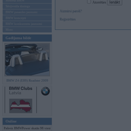
Mēneša BMW
Atcerēties
Sērijveida tūnings
Aizmirsi paroli?
BMW pasaules jaunumi
BMW koncepti
Reģistrēties
BMW konkurentu jaunumi
Moto
Gadījuma bilde
BMW Z4 (E89) Roadster 2009
Online
Pašreiz BMWPower skatās 98 viesi