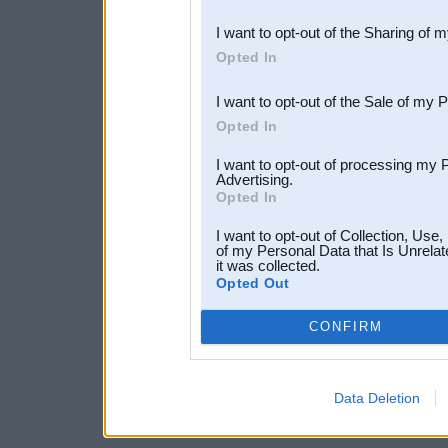
also be disclosed by us to 
I want to opt-out of the Sharing of 
Downstream Participants
th
Opted In
third parties.
I want to opt-out of the Sale of my 
Opted In
I want to opt-out of processing my 
Advertising.
Opted In
I want to opt-out of Collection, Use
of my Personal Data that Is Unrelat
it was collected.
Opted Out
CONFIRM
Data Deletion