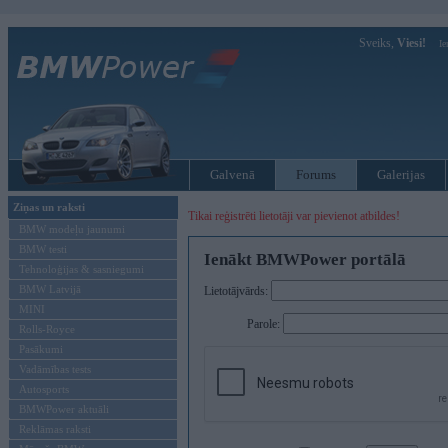
Sveiks,
Viesi!
Ie
Galvenā
Forums
Galerijas
Ziņas un raksti
Tikai reģistrēti lietotāji var pievienot atbildes!
BMW modeļu jaunumi
BMW testi
Ienākt BMWPower portālā
Tehnoloģijas & sasniegumi
BMW Latvijā
Lietotājvārds:
MINI
Parole:
Rolls-Royce
Pasākumi
Vadāmības tests
Autosports
BMWPower aktuāli
Reklāmas raksti