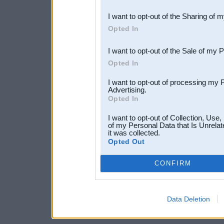
also be disclosed by us to 
I want to opt-out of the Sharing of 
Downstream Participants
th
Opted In
third parties.
I want to opt-out of the Sale of my 
Opted In
I want to opt-out of processing my 
Advertising.
Opted In
I want to opt-out of Collection, Use
of my Personal Data that Is Unrelat
it was collected.
Opted Out
CONFIRM
Data Deletion