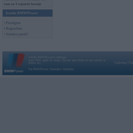
viesi un 4 reģistrēti lietotāji.
Ienākt BMWPower
• Pieslēgties
• Reģistrēties
• Aizmirsi paroli?
Vortāls BMWPower.lv darbojas
kopš 2002. gada 14. maija. Tas nav auto klubs un nav saistīts ar
Galvena
|
Fo
BMW AG.
Par BMWPower
|
Kontakti
|
Reklāma