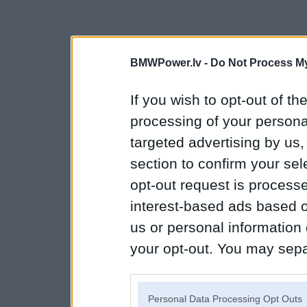
BMWPower.lv -
Do Not Process My
If you wish to opt-out of the
processing of your personal
targeted advertising by us
section to confirm your sel
opt-out request is proces
interest-based ads based o
us or personal information d
your opt-out. You may separ
disclosure of your personal
IAB’s list of downstream pa
Personal Data Processing Opt Outs