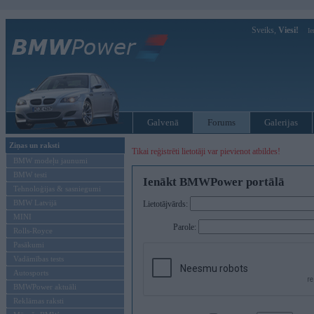
Sveiks,
Viesi!
Ie
Galvenā
Forums
Galerijas
Ziņas un raksti
Tikai reģistrēti lietotāji var pievienot atbildes!
BMW modeļu jaunumi
BMW testi
Ienākt BMWPower portālā
Tehnoloģijas & sasniegumi
BMW Latvijā
Lietotājvārds:
MINI
Parole:
Rolls-Royce
Pasākumi
Vadāmības tests
Autosports
BMWPower aktuāli
Reklāmas raksti