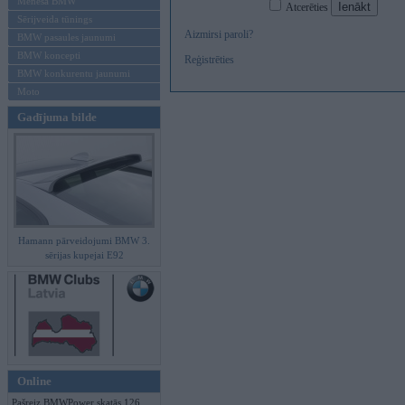
Mēneša BMW
Atcerēties
Sērijveida tūnings
Aizmirsi paroli?
BMW pasaules jaunumi
BMW koncepti
Reģistrēties
BMW konkurentu jaunumi
Moto
Gadījuma bilde
Hamann pārveidojumi BMW 3.
sērijas kupejai E92
Online
Pašreiz BMWPower skatās 126