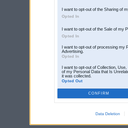
also be disclosed by us to 
I want to opt-out of the Sharing of 
Downstream Participants
th
Opted In
third parties.
I want to opt-out of the Sale of my 
Opted In
I want to opt-out of processing my 
Advertising.
Opted In
I want to opt-out of Collection, Use
of my Personal Data that Is Unrelat
it was collected.
Opted Out
CONFIRM
Data Deletion