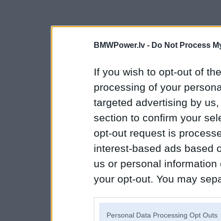
BMWPower.lv -
Do Not Process My
If you wish to opt-out of the
processing of your personal
targeted advertising by us
section to confirm your sel
opt-out request is proces
interest-based ads based o
us or personal information d
your opt-out. You may separ
disclosure of your personal
IAB’s list of downstream pa
Personal Data Processing Opt Outs