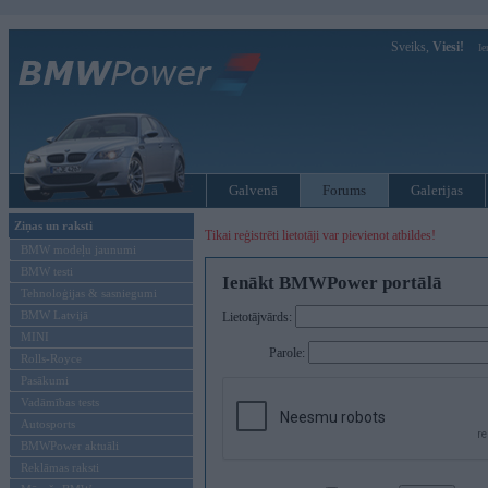
Sveiks,
Viesi!
Ie
Galvenā
Forums
Galerijas
Ziņas un raksti
Tikai reģistrēti lietotāji var pievienot atbildes!
BMW modeļu jaunumi
BMW testi
Ienākt BMWPower portālā
Tehnoloģijas & sasniegumi
BMW Latvijā
Lietotājvārds:
MINI
Parole:
Rolls-Royce
Pasākumi
Vadāmības tests
Autosports
BMWPower aktuāli
Reklāmas raksti