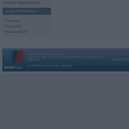
viesi un 2 reģistrēti lietotāji.
Ienākt BMWPower
• Pieslēgties
• Reģistrēties
• Aizmirsi paroli?
Vortāls BMWPower.lv darbojas
kopš 2002. gada 14. maija. Tas nav auto klubs un nav saistīts ar
Galvena
|
Fo
BMW AG.
Par BMWPower
|
Kontakti
|
Reklāma