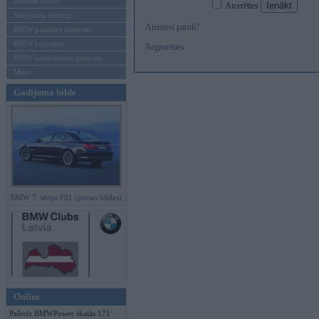
Mēneša BMW
Atcerēties
Sērijveida tūnings
Aizmirsi paroli?
BMW pasaules jaunumi
BMW koncepti
Reģistrēties
BMW konkurentu jaunumi
Moto
Gadījuma bilde
BMW 7. sērija F01 (preses bildes)
Online
Pašreiz BMWPower skatās 171