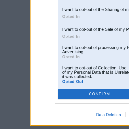
also be disclosed by us to 
I want to opt-out of the Sharing of 
Downstream Participants
th
Opted In
third parties.
I want to opt-out of the Sale of my 
Opted In
I want to opt-out of processing my 
Advertising.
Opted In
I want to opt-out of Collection, Use
of my Personal Data that Is Unrelat
it was collected.
Opted Out
CONFIRM
Data Deletion