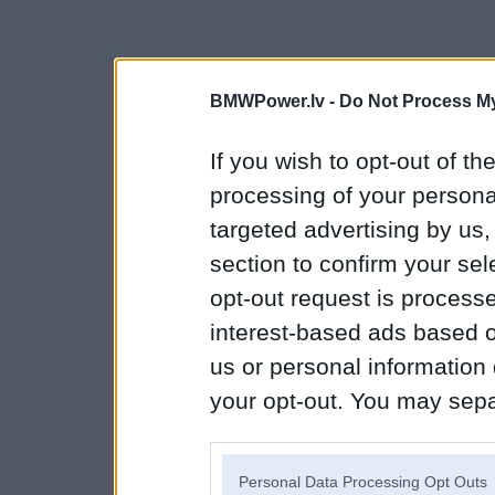
BMWPower.lv -
Do Not Process My
If you wish to opt-out of the
processing of your personal
targeted advertising by us
section to confirm your sel
opt-out request is proces
interest-based ads based o
us or personal information d
your opt-out. You may separ
disclosure of your personal
IAB’s list of downstream pa
Personal Data Processing Opt Outs