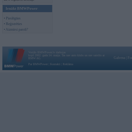
Ienākt BMWPower
• Pieslēgties
• Reģistrēties
• Aizmirsi paroli?
Vortāls BMWPower.lv darbojas
kopš 2002. gada 14. maija. Tas nav auto klubs un nav saistīts ar
Galvena
|
Fo
BMW AG.
Par BMWPower
|
Kontakti
|
Reklāma