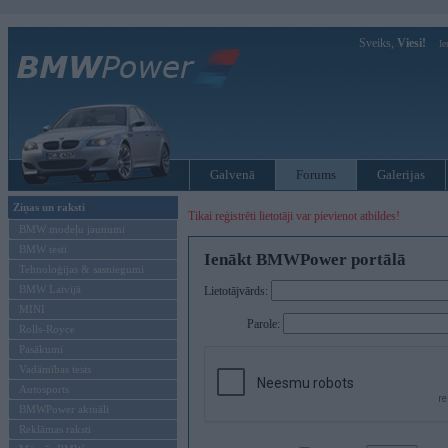
Sveiks,
Viesi!
Ie
Galvenā
Forums
Galerijas
Ziņas un raksti
Tikai reģistrēti lietotāji var pievienot atbildes!
BMW modeļu jaunumi
BMW testi
Ienākt BMWPower portālā
Tehnoloģijas & sasniegumi
BMW Latvijā
Lietotājvārds:
MINI
Parole:
Rolls-Royce
Pasākumi
Vadāmības tests
Autosports
BMWPower aktuāli
Reklāmas raksti