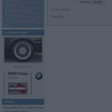
Mēneša BMW
Atcerēties
Sērijveida tūnings
Aizmirsi paroli?
BMW pasaules jaunumi
BMW koncepti
Reģistrēties
BMW konkurentu jaunumi
Moto
Gadījuma bilde
Alpina B11 (E32)
Online
Pašreiz BMWPower skatās 86 viesi
un 5 reģistrēti lietotāji.