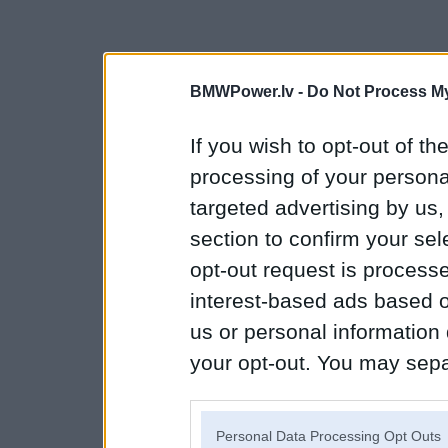
BMWPower.lv -
Do Not Process My
If you wish to opt-out of the
processing of your personal
targeted advertising by us
section to confirm your sel
opt-out request is proces
interest-based ads based o
us or personal information d
your opt-out. You may separ
disclosure of your personal
IAB’s list of downstream pa
Personal Data Processing Opt Outs