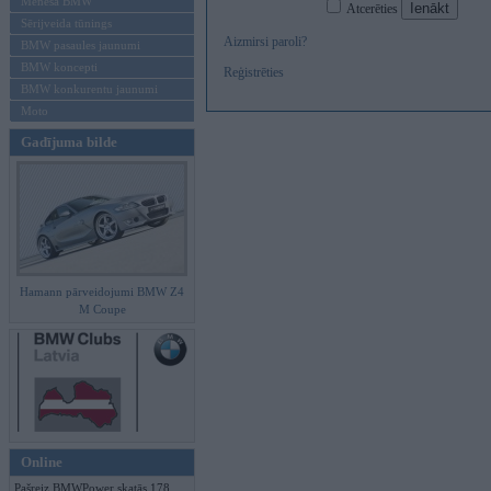
Mēneša BMW
Atcerēties
Sērijveida tūnings
Aizmirsi paroli?
BMW pasaules jaunumi
BMW koncepti
Reģistrēties
BMW konkurentu jaunumi
Moto
Gadījuma bilde
Hamann pārveidojumi BMW Z4
M Coupe
Online
Pašreiz BMWPower skatās 178