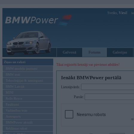
Sveiks,
Viesi!
Ie
Galvenā
Forums
Galerijas
Ziņas un raksti
Tikai reģistrēti lietotāji var pievienot atbildes!
BMW modeļu jaunumi
BMW testi
Ienākt BMWPower portālā
Tehnoloģijas & sasniegumi
BMW Latvijā
Lietotājvārds:
MINI
Parole:
Rolls-Royce
Pasākumi
Vadāmības tests
Autosports
BMWPower aktuāli
Reklāmas raksti