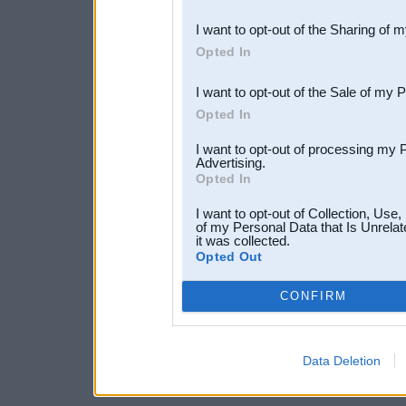
also be disclosed by us to 
I want to opt-out of the Sharing of 
Downstream Participants
th
Opted In
third parties.
I want to opt-out of the Sale of my 
Opted In
I want to opt-out of processing my 
Advertising.
Opted In
I want to opt-out of Collection, Use
of my Personal Data that Is Unrelat
it was collected.
Opted Out
CONFIRM
Data Deletion