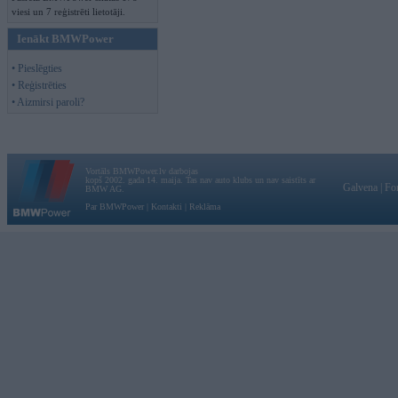
viesi un 7 reģistrēti lietotāji.
Ienākt BMWPower
• Pieslēgties
• Reģistrēties
• Aizmirsi paroli?
Vortāls BMWPower.lv darbojas
kopš 2002. gada 14. maija. Tas nav auto klubs un nav saistīts ar
Galvena
|
Fo
BMW AG.
Par BMWPower
|
Kontakti
|
Reklāma