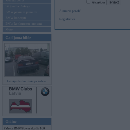
Mēneša BMW
Atcerēties
Sērijveida tūnings
Aizmirsi paroli?
BMW pasaules jaunumi
BMW koncepti
Reģistrēties
BMW konkurentu jaunumi
Moto
Gadījuma bilde
Latvijas lauku tūninga šedevri
Online
Pašreiz BMWPower skatās 160