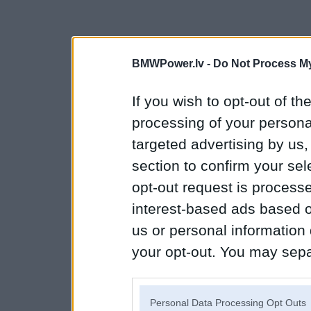
BMWPower.lv -
Do Not Process My
If you wish to opt-out of the
processing of your personal
targeted advertising by us
section to confirm your sel
opt-out request is proces
interest-based ads based o
us or personal information d
your opt-out. You may separ
disclosure of your personal
IAB’s list of downstream pa
Personal Data Processing Opt Outs