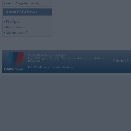
viesi un 2 reģistrēti lietotāji.
Ienākt BMWPower
• Pieslēgties
• Reģistrēties
• Aizmirsi paroli?
Vortāls BMWPower.lv darbojas
kopš 2002. gada 14. maija. Tas nav auto klubs un nav saistīts ar
Galvena
|
Fo
BMW AG.
Par BMWPower
|
Kontakti
|
Reklāma