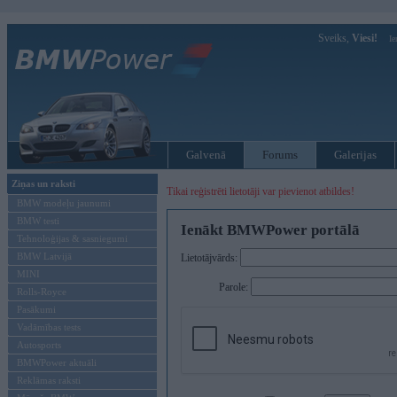
Sveiks,
Viesi!
Ie
Galvenā
Forums
Galerijas
Ziņas un raksti
Tikai reģistrēti lietotāji var pievienot atbildes!
BMW modeļu jaunumi
BMW testi
Ienākt BMWPower portālā
Tehnoloģijas & sasniegumi
BMW Latvijā
Lietotājvārds:
MINI
Parole:
Rolls-Royce
Pasākumi
Vadāmības tests
Autosports
BMWPower aktuāli
Reklāmas raksti