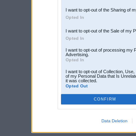
also be disclosed by us to 
I want to opt-out of the Sharing of 
Downstream Participants
th
Opted In
third parties.
I want to opt-out of the Sale of my 
Opted In
I want to opt-out of processing my 
Advertising.
Opted In
I want to opt-out of Collection, Use
of my Personal Data that Is Unrelat
it was collected.
Opted Out
CONFIRM
Data Deletion