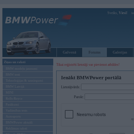
Sveiks,
Viesi!
Ie
Galvenā
Forums
Galerijas
Ziņas un raksti
Tikai reģistrēti lietotāji var pievienot atbildes!
BMW modeļu jaunumi
BMW testi
Ienākt BMWPower portālā
Tehnoloģijas & sasniegumi
BMW Latvijā
Lietotājvārds:
MINI
Parole:
Rolls-Royce
Pasākumi
Vadāmības tests
Autosports
BMWPower aktuāli
Reklāmas raksti