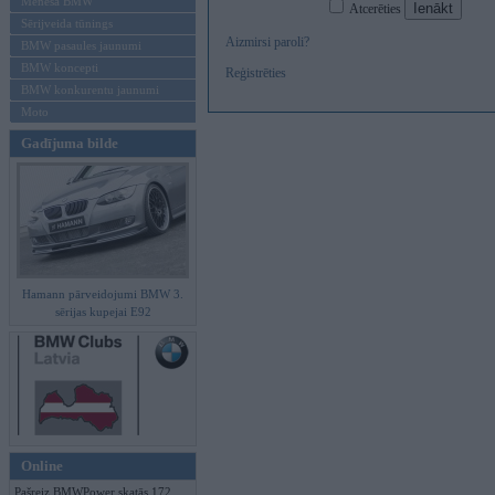
Mēneša BMW
Atcerēties
Sērijveida tūnings
Aizmirsi paroli?
BMW pasaules jaunumi
BMW koncepti
Reģistrēties
BMW konkurentu jaunumi
Moto
Gadījuma bilde
Hamann pārveidojumi BMW 3.
sērijas kupejai E92
Online
Pašreiz BMWPower skatās 172