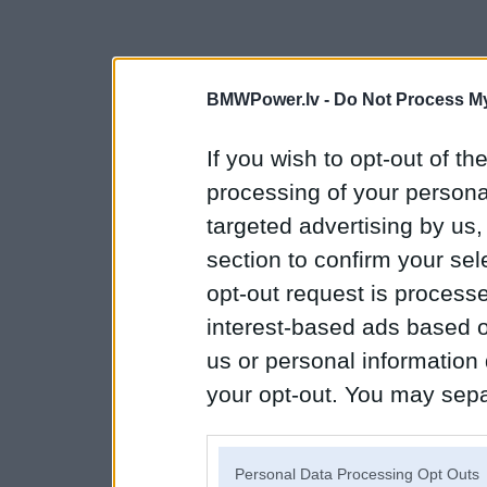
BMWPower.lv -
Do Not Process My
If you wish to opt-out of the
processing of your personal
targeted advertising by us
section to confirm your sel
opt-out request is proces
interest-based ads based o
us or personal information d
your opt-out. You may separ
disclosure of your personal
IAB’s list of downstream pa
Personal Data Processing Opt Outs