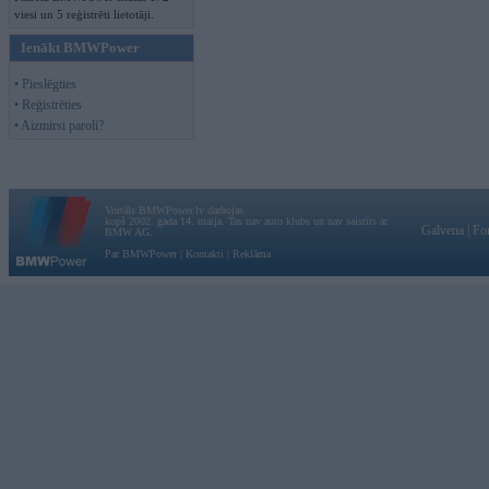
viesi un 5 reģistrēti lietotāji.
Ienākt BMWPower
• Pieslēgties
• Reģistrēties
• Aizmirsi paroli?
Vortāls BMWPower.lv darbojas
kopš 2002. gada 14. maija. Tas nav auto klubs un nav saistīts ar
Galvena
|
Fo
BMW AG.
Par BMWPower
|
Kontakti
|
Reklāma