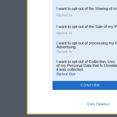
also be disclosed by us to 
I want to opt-out of the Sharing of 
Downstream Participants
th
Opted In
third parties.
I want to opt-out of the Sale of my 
Opted In
I want to opt-out of processing my 
Advertising.
Opted In
I want to opt-out of Collection, Use
of my Personal Data that Is Unrelat
it was collected.
Opted Out
CONFIRM
Data Deletion